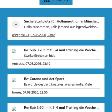
Suche Startplatz für Halbmarathon in München am 11
Hallo Zusammen, Falls jemand aus irgendwelchen Gr
wintges123
07.08.2026, 23:46
,
Re: Sub 3:20h mit 3-4 mal Training die Woche machb
Starke Einheiten hier.
Antracis
07.08.2026, 23:19
,
Bei mir gabs ein
Re: Corona und der Sport
Es wurde gespart, koste es, was es wolle. Viele
bones
07.08.2026, 22:56
,
Re: Sub 3:20h mit 3-4 mal Training die Woche machb