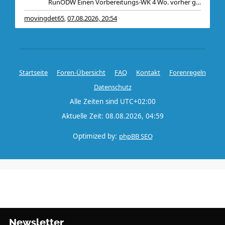
RunODW Einen Vorbereitungs-WK 4 Wo. vorher gibt es
movingdet65
07.08.2026, 20:54
,
Startseite
Foren-Übersicht
FAQ
Kontakt
Forenregeln
Datenschutz
Alle Zeiten sind
UTC+02:00
Aktuelle Zeit: 08.08.2026, 04:59
Optimized by:
phpBB SEO
Newsletter