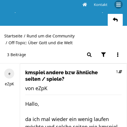
Kontakt
kmspiel andere bzw ähnliche seiten / spiele?
Startseite
Rund um die Community
Off-Topic: Über Gott und die Welt
3 Beiträge
1
kmspiel andere bzw ähnliche
seiten / spiele?
eZpK
von
eZpK
Hallo,
da ich mal wieder ein wenig laufen
möchte und solche seiten wie kmspiel