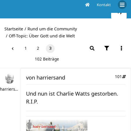
Kontakt
Wirklich GEILE Musikvideos !!
Startseite
Rund um die Community
Off-Topic: Über Gott und die Welt
1
2
3
102 Beiträge
von
harriersand
101
harriersand
Und nun ist Charlie Watts gestorben.
R.I.P.