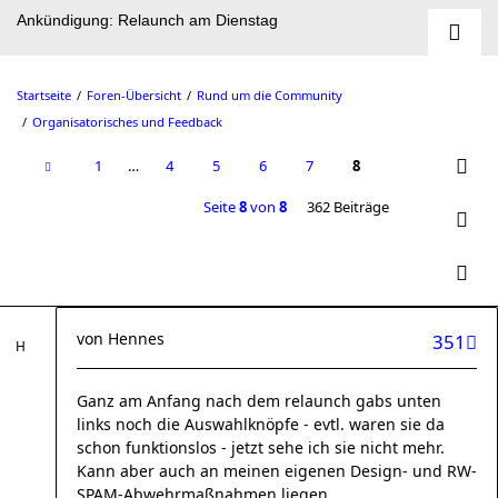
Ankündigung: Relaunch am Dienstag
Startseite
Foren-Übersicht
Rund um die Community
Organisatorisches und Feedback
1
…
4
5
6
7
8
Seite
8
von
8
362 Beiträge
von
Hennes
351
Ganz am Anfang nach dem relaunch gabs unten
links noch die Auswahlknöpfe - evtl. waren sie da
schon funktionslos - jetzt sehe ich sie nicht mehr.
Kann aber auch an meinen eigenen Design- und RW-
SPAM-Abwehrmaßnahmen liegen.