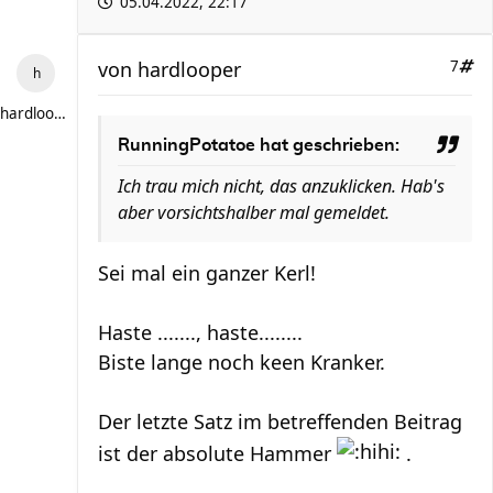
05.04.2022, 22:17
von
hardlooper
7
hardlooper
RunningPotatoe hat geschrieben:
Ich trau mich nicht, das anzuklicken. Hab's
aber vorsichtshalber mal gemeldet.
Sei mal ein ganzer Kerl!
Haste ......., haste........
Biste lange noch keen Kranker.
Der letzte Satz im betreffenden Beitrag
ist der absolute Hammer
.