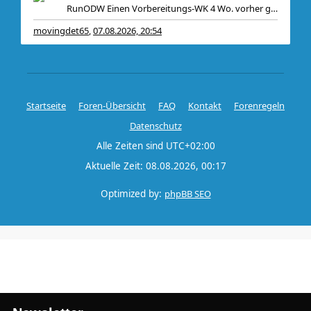
RunODW Einen Vorbereitungs-WK 4 Wo. vorher gibt es
movingdet65
07.08.2026, 20:54
,
Startseite
Foren-Übersicht
FAQ
Kontakt
Forenregeln
Datenschutz
Alle Zeiten sind
UTC+02:00
Aktuelle Zeit: 08.08.2026, 00:17
Optimized by:
phpBB SEO