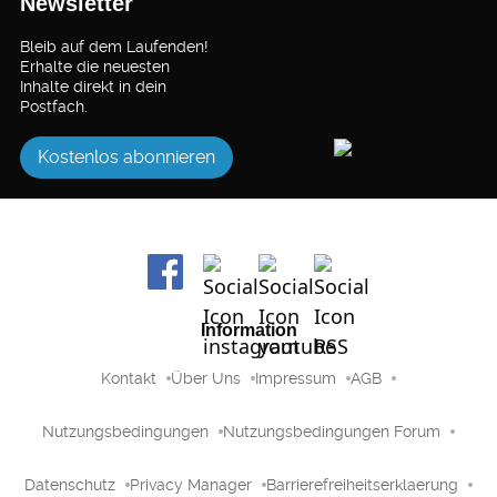
Newsletter
Bleib auf dem Laufenden!
Erhalte die neuesten
Inhalte direkt in dein
Postfach.
Kostenlos abonnieren
Information
Kontakt
Über Uns
Impressum
AGB
Nutzungsbedingungen
Nutzungsbedingungen Forum
Datenschutz
Privacy Manager
Barrierefreiheitserklaerung