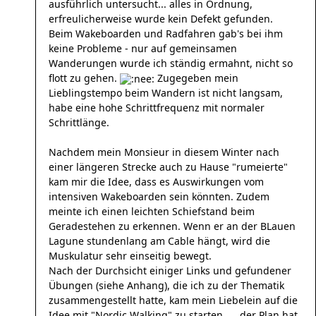
ausführlich untersucht... alles in Ordnung,
erfreulicherweise wurde kein Defekt gefunden.
Beim Wakeboarden und Radfahren gab's bei ihm
keine Probleme - nur auf gemeinsamen
Wanderungen wurde ich ständig ermahnt, nicht so
flott zu gehen.
Zugegeben mein
Lieblingstempo beim Wandern ist nicht langsam,
habe eine hohe Schrittfrequenz mit normaler
Schrittlänge.
Nachdem mein Monsieur in diesem Winter nach
einer längeren Strecke auch zu Hause "rumeierte"
kam mir die Idee, dass es Auswirkungen vom
intensiven Wakeboarden sein könnten. Zudem
meinte ich einen leichten Schiefstand beim
Geradestehen zu erkennen. Wenn er an der BLauen
Lagune stundenlang am Cable hängt, wird die
Muskulatur sehr einseitig bewegt.
Nach der Durchsicht einiger Links und gefundener
Übungen (siehe Anhang), die ich zu der Thematik
zusammengestellt hatte, kam mein Liebelein auf die
Idee mit "Nordic Walking" zu starten. ....der Plan hat