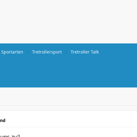
 Sportarten
Tretrollersport
Tretroller Talk
and
uns zu?