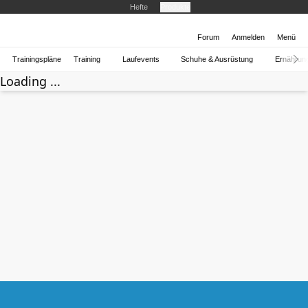
Hefte
Produkte
Forum
Anmelden
Menü
Trainingspläne
Training
Laufevents
Schuhe & Ausrüstung
Ernährun
Loading ...