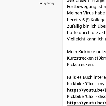
Seit diesem Frühjah
FunkyBunny
Fortbewegung ist 
Meinen Virus habe 
bereits 6 (!) Koll
Zufällig bin ich ü
hoffe durch die ak
Vielleicht kann ic
Mein Kickbike nutz
Kurzstrecken (10km
Kickstrecken.
Falls es Euch inter
Kickbike 'Clix' - my
https://youtu.be
Kickbike 'Clix' - di
https://youtu.be