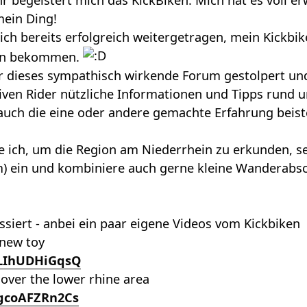
r begeistert mich das KickBiken. Mich hat es voll erw
mein Ding!
ich bereits erfolgreich weitergetragen, mein Kickbik
egen bekommen.
ber dieses sympathisch wirkende Forum gestolpert u
tiven Rider nützliche Informationen und Tipps rund u
h auch die eine oder andere gemachte Erfahrung beis
e ich, um die Region am Niederrhein zu erkunden, se
) ein und kombiniere auch gerne kleine Wanderabsc
essiert - anbei ein paar eigene Videos vom Kickbiken
 new toy
/LIhUDHiGqsQ
scover the lower rhine area
/gcoAFZRn2Cs