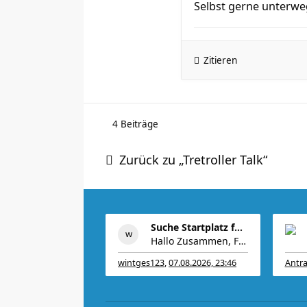
Selbst gerne unterwe
Zitieren
4 Beiträge
Zurück zu „Tretroller Talk“
Suche Startplatz für Halbmarathon in München am 11
Hallo Zusammen, Falls jemand aus irgendwelchen Gr
wintges123
,
07.08.2026, 23:46
Antra