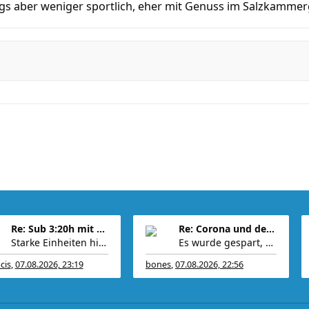
gs aber weniger sportlich, eher mit Genuss im Salzkammer
Re: Sub 3:20h mit 3-4 mal Training die Woche machb
Re: Corona und der Sport
Starke Einheiten hier.
Es wurde gespart, koste es, was es wolle. Viele
cis
,
07.08.2026, 23:19
bones
,
07.08.2026, 22:56
Bei mir gabs ein