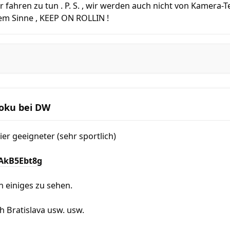
r fahren zu tun . P. S. , wir werden auch nicht von Kamera
esem Sinne , KEEP ON ROLLIN !
Doku bei DW
hier geeigneter (sehr sportlich)
EAkB5Ebt8g
ch einiges zu sehen.
h Bratislava usw. usw.