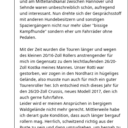
und am Mittellandkanal zwischen Hannover und
Sehnde waren unbeschreiblich schön, aufregend
und interessant. Nun drehte sich der Gesprächsstoff
mit anderen Hundebesitzern und sonstigen
Spaziergängern nicht nur mehr über "bissige
Kampfhunde" sondern eher um Fahrräder ohne
Pedalen.
Mit der Zeit wurden die Touren länger und wegen
des kleinen 20/16-Zoll Rollers anstrengender für
mich im Gegensatz zu dem leichtlaufenden 26/20-
Zoll Kostka meines Mannes. Unser Rotti war
gestorben, wir zogen in den Nordharz in hügeliges
Gelände, also musste nun auch für mich ein guter
Tourenroller her. Ich entschied mich dieses Jahr für
den 26/20-Zoll Crussis, neues Modell 2017, den ich
auch gerne fuhr/fahre.
Leider wird er meinen Ansprüchen in bergigem
Waldgelände nicht mehr gerecht. Mittlerweile habe
ich derart gute Kondition, dass auch länger bergauf
rollern mag. Herrlich, schwitzend richtig aus der
Puste zu sein und dann umzudrehen, um bergab zu