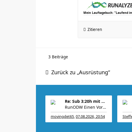
Mein Lauftagebuch: "Laufend i
Zitieren
3 Beiträge
Zurück zu „Ausrüstung“
Re: Sub 3:20h mit 3-4 mal Training die Woche machb
RunODW Einen Vorbereitungs-WK 4 Wo. vorher gibt es
movingdet65
,
07.08.2026, 20:54
Steff