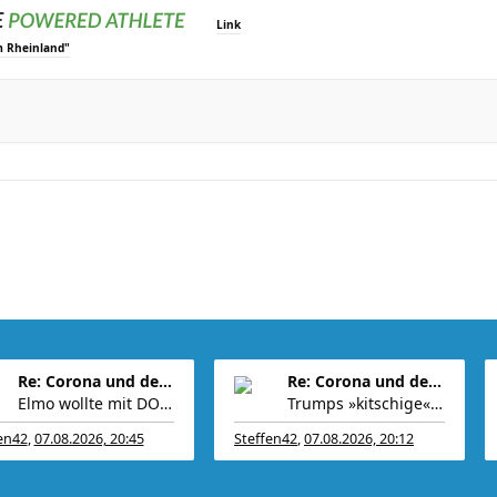
Link
m Rheinland"
Re: Corona und der Sport
Re: Corona und der Sport
Elmo wollte mit DOGE 2 Billionen einsparen. Am End
Trumps »kitschige« Einrichtung erinnert Hillary Cl
en42
,
07.08.2026, 20:45
Steffen42
,
07.08.2026, 20:12