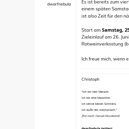
Es ist bereits zum vi
dwarfnebula
einem späten Samstag
ist also Zeit für den 
Samstag, 25
Start am
Zieleinlauf am 26. Ju
Rotweinverkostung (bi
Ich freue mich, wenn 
Christoph
"Ich bin kein Mensch.
Ich bin eine Maschine.
Ich kenne keinen Schmerz.
Ich laufe rein mechanisch."
(frei nach: Haruki Murakami)
dwarfnebula twittert