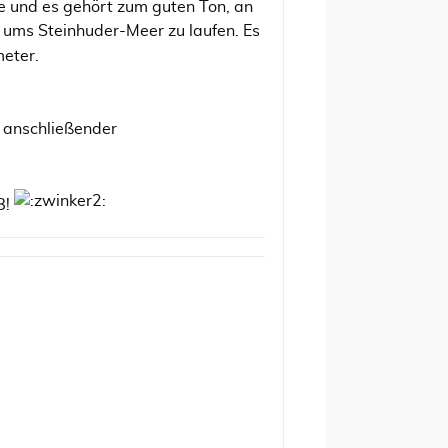
e und es gehört zum guten Ton, an
ms Steinhuder-Meer zu laufen. Es
meter.
t anschließender
8!