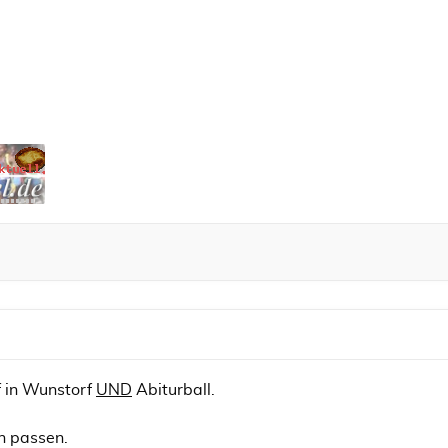
f in Wunstorf
UND
Abiturball.
ch passen.