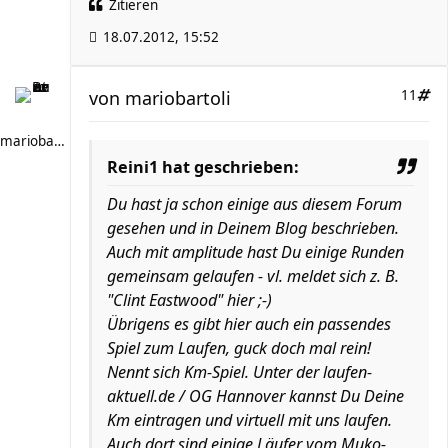
Zitieren
18.07.2012, 15:52
von
mariobartoli
11
mariobartoli
Reini1 hat geschrieben:
Du hast ja schon einige aus diesem Forum
gesehen und in Deinem Blog beschrieben.
Auch mit amplitude hast Du einige Runden
gemeinsam gelaufen - vl. meldet sich z. B.
"Clint Eastwood" hier ;-)
Übrigens es gibt hier auch ein passendes
Spiel zum Laufen, guck doch mal rein!
Nennt sich Km-Spiel. Unter der laufen-
aktuell.de / OG Hannover kannst Du Deine
Km eintragen und virtuell mit uns laufen.
Auch dort sind einige Läufer vom Muko-