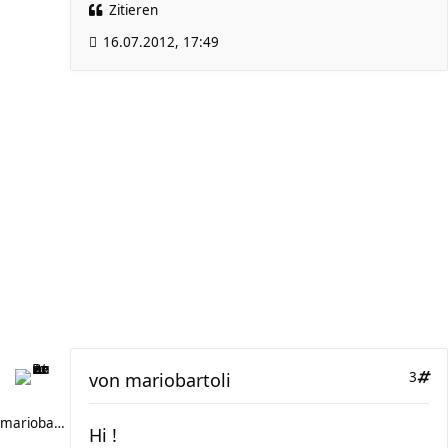
Zitieren
16.07.2012, 17:49
von
mariobartoli
3
mariobartoli
Hi !