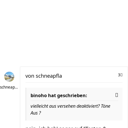
von
schneapfla
3
schneapfla
binoho hat geschrieben:
vielleicht aus versehen deaktiviert? Töne
Aus ?