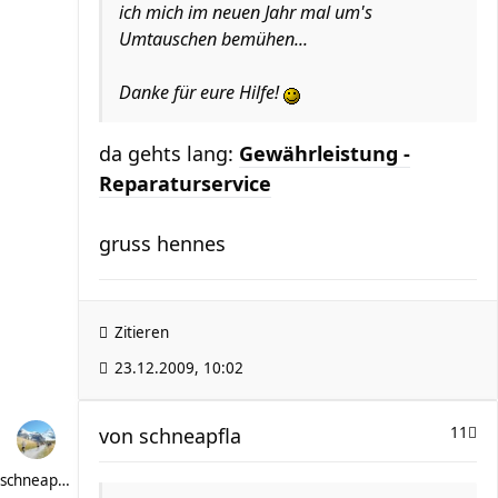
ich mich im neuen Jahr mal um's
Umtauschen bemühen...
Danke für eure Hilfe!
da gehts lang:
Gewährleistung -
Reparaturservice
gruss hennes
Zitieren
23.12.2009, 10:02
von
schneapfla
11
schneapfla