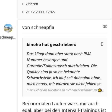
Zitieren
21.12.2009, 17:45
von
schneapfla
5
schneapfla
binoho hat geschrieben:
Das klingt dann aber stark nach RMA
Nummer besorgen und
Garantie/Kulanztausch durchziehen. Die
Quäker sind ja so ne bekannte
Schwachstelle, ich lauf seit Anbeginn ohne,
mich nervts, mir würden sie nicht fehlen
(da
mein Gehör die Hochtöne eh nicht mehr wahrnimmt
)
Bei normalen Läufen wär's mir auch
egal, aber bei den Intervall-Trainings ist