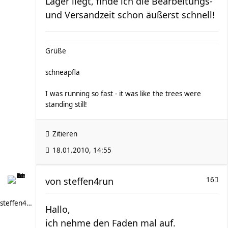
Lager liegt, finde ich die Bearbeitungs-
und Versandzeit schon äußerst schnell!
Grüße
schneapfla
I was running so fast - it was like the trees were
standing still!
Zitieren
18.01.2010, 14:55
von
steffen4run
16
steffen4run
Hallo,
ich nehme den Faden mal auf.