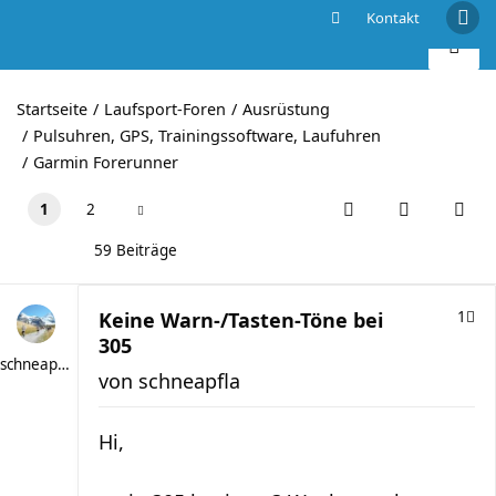
Kontakt
Keine Warn-/Tasten-Töne bei 305
Startseite
Laufsport-Foren
Ausrüstung
Pulsuhren, GPS, Trainingssoftware, Laufuhren
Garmin Forerunner
1
2
59 Beiträge
Keine Warn-/Tasten-Töne bei
1
305
schneapfla
von
schneapfla
Hi,