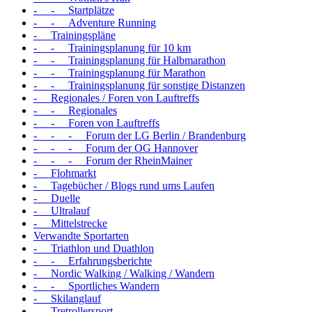
- - Startplätze
- - Adventure Running
- Trainingspläne
- - Trainingsplanung für 10 km
- - Trainingsplanung für Halbmarathon
- - Trainingsplanung für Marathon
- - Trainingsplanung für sonstige Distanzen
- Regionales / Foren von Lauftreffs
- - Regionales
- - Foren von Lauftreffs
- - - Forum der LG Berlin / Brandenburg
- - - Forum der OG Hannover
- - - Forum der RheinMainer
- Flohmarkt
- Tagebücher / Blogs rund ums Laufen
- Duelle
- Ultralauf
- Mittelstrecke
Verwandte Sportarten
- Triathlon und Duathlon
- - Erfahrungsberichte
- Nordic Walking / Walking / Wandern
- - Sportliches Wandern
- Skilanglauf
- Tretrollersport