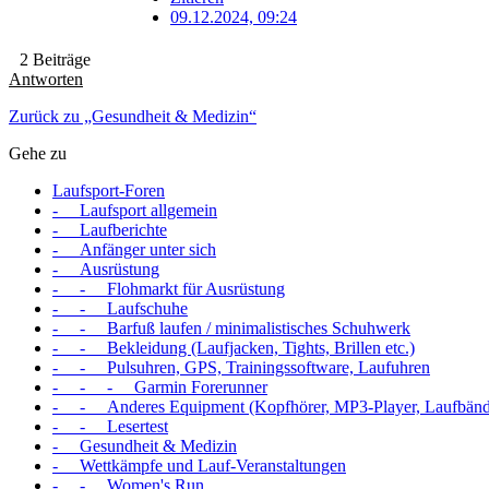
09.12.2024, 09:24
2 Beiträge
Antworten
Zurück zu „Gesundheit & Medizin“
Gehe zu
Laufsport-Foren
- Laufsport allgemein
- Laufberichte
- Anfänger unter sich
- Ausrüstung
- - Flohmarkt für Ausrüstung
- - Laufschuhe
- - Barfuß laufen / minimalistisches Schuhwerk
- - Bekleidung (Laufjacken, Tights, Brillen etc.)
- - Pulsuhren, GPS, Trainingssoftware, Laufuhren
- - - Garmin Forerunner
- - Anderes Equipment (Kopfhörer, MP3-Player, Laufbände
- - Lesertest
- Gesundheit & Medizin
- Wettkämpfe und Lauf-Veranstaltungen
- - Women's Run