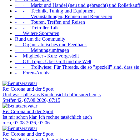
- - Markt und Handel (neu und gebraucht) und Rollerkauf
- - Technik, Tuning und Equipment
- - Veranstaltungen, Rennen und Rennserien
- - Touren, Treffen und Reisen
- - Tretroller Talk
- Weitere Sportarten
Rund um die Community
- Organisatorisches und Feedback
- - Meinungsumfragen
- Mitglieder - Kurz vorgestellt
- Off-Topic: Über Gott und die Welt
- - Trollwiese: Für Threads, die so "speziell" sind, dass sie
- Foren-Archiv
Re: Corona und der Sport
Und was sollte aus Kundensicht dafür sprechen, s
Steffen42
,
07.08.2026, 07:15
Re: Corona und der Sport
Ist mir schon klar. Ich rechne tatsächlich auch
ruca
,
07.08.2026, 07:06
Re: Corona und der Sport
Vielleicht ist das nicht klar rübergekommen: Elm