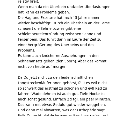
relativ breit.
Wenn man da ein Überbein und/oder Überlastungen
hat, kann es Probleme geben.
Die Haglund Exostose hat mich 15 Jahre immer
wieder beschäftigt. Durch ein Überbein an der Ferse
scheuert die Sehne bzw es gibt eine
Schleimbeutelentzündung zwischen Sehne und
Fersenbein. Das führt dann im Laufe der Zeit zu
einer Vergrößerung des Überbeins und des
Problems.
Es kann auch knöcherne Ausziehungen in den
Sehnenansatz geben (den Sporn). Aber das kommt
nicht von heute auf morgen.
Da Du jetzt nicht zu den leidenschaftlichen
Langstreckenläuferinnen gehörst, fällt es evtl.nicht
so schwert das erstmal zu schonen und evtl Rad zu
fahren. Wade dehnen ist auch gut. Tiefe Hocke ist
auch sonst gesund. Einfach 2 x tgl. ein paar Minuten.
Das kann mit etwas Geduld gut wieder weggehen.
Und dann mal abwarten, was der Orthopäde sagt.
Falls Du nicht plötzliche wieder Beschwerdefrei bist,