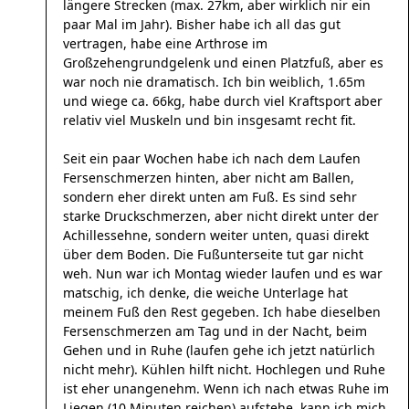
längere Strecken (max. 27km, aber wirklich nir ein
paar Mal im Jahr). Bisher habe ich all das gut
vertragen, habe eine Arthrose im
Großzehengrundgelenk und einen Platzfuß, aber es
war noch nie dramatisch. Ich bin weiblich, 1.65m
und wiege ca. 66kg, habe durch viel Kraftsport aber
relativ viel Muskeln und bin insgesamt recht fit.
Seit ein paar Wochen habe ich nach dem Laufen
Fersenschmerzen hinten, aber nicht am Ballen,
sondern eher direkt unten am Fuß. Es sind sehr
starke Druckschmerzen, aber nicht direkt unter der
Achillessehne, sondern weiter unten, quasi direkt
über dem Boden. Die Fußunterseite tut gar nicht
weh. Nun war ich Montag wieder laufen und es war
matschig, ich denke, die weiche Unterlage hat
meinem Fuß den Rest gegeben. Ich habe dieselben
Fersenschmerzen am Tag und in der Nacht, beim
Gehen und in Ruhe (laufen gehe ich jetzt natürlich
nicht mehr). Kühlen hilft nicht. Hochlegen und Ruhe
ist eher unangenehm. Wenn ich nach etwas Ruhe im
Liegen (10 Minuten reichen) aufstehe, kann ich mich