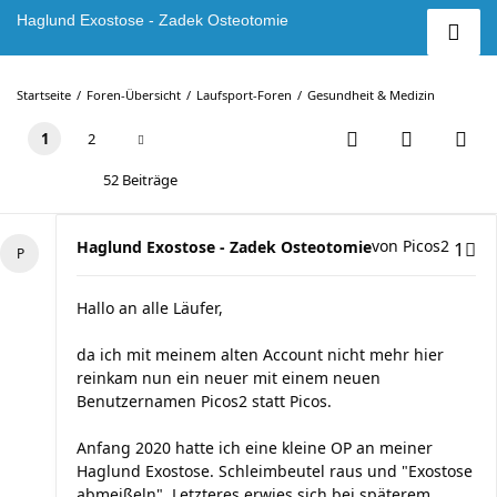
Haglund Exostose - Zadek Osteotomie
Startseite
Foren-Übersicht
Laufsport-Foren
Gesundheit & Medizin
1
2
52 Beiträge
von
Picos2
Haglund Exostose - Zadek Osteotomie
1
Hallo an alle Läufer,
da ich mit meinem alten Account nicht mehr hier
reinkam nun ein neuer mit einem neuen
Benutzernamen Picos2 statt Picos.
Anfang 2020 hatte ich eine kleine OP an meiner
Haglund Exostose. Schleimbeutel raus und "Exostose
abmeißeln". Letzteres erwies sich bei späterem