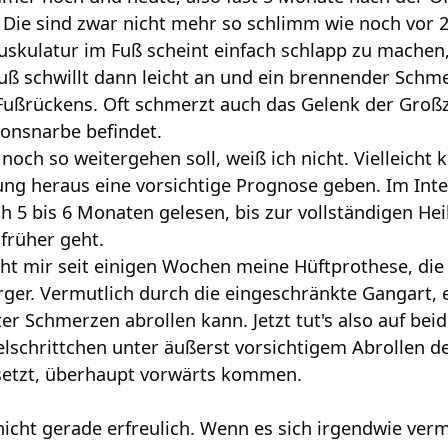
Die sind zwar nicht mehr so schlimm wie noch vor 
Muskulatur im Fuß scheint einfach schlapp zu machen
uß schwillt dann leicht an und ein brennender Schme
ußrückens. Oft schmerzt auch das Gelenk der Großz
ionsnarbe befindet.
 noch so weitergehen soll, weiß ich nicht. Vielleich
ung heraus eine vorsichtige Prognose geben. Im Inte
5 bis 6 Monaten gelesen, bis zur vollständigen Heil
 früher geht.
mir seit einigen Wochen meine Hüftprothese, die ic
rger. Vermutlich durch die eingeschränkte Gangart, 
er Schmerzen abrollen kann. Jetzt tut's also auf bei
pelschrittchen unter äußerst vorsichtigem Abrollen d
setzt, überhaupt vorwärts kommen.
 nicht gerade erfreulich. Wenn es sich irgendwie verm