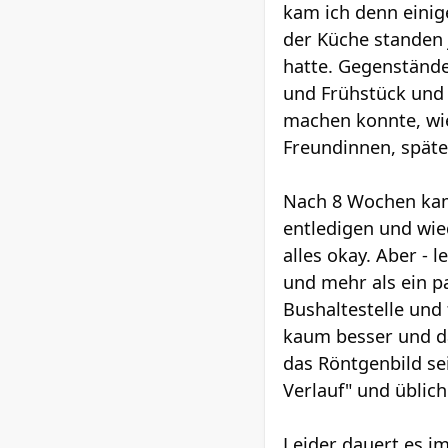
kam ich denn eini
der Küche standen j
hatte. Gegenstände
und Frühstück und M
machen konnte, wi
Freundinnen, später
Nach 8 Wochen kam 
entledigen und wie
alles okay. Aber - l
und mehr als ein p
Bushaltestelle und
kaum besser und da
das Röntgenbild se
Verlauf" und üblich
Leider dauert es i