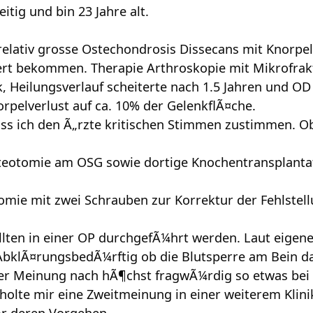
itig und bin 23 Jahre alt.
 relativ grosse Ostechondrosis Dissecans mit Knorp
iert bekommen. Therapie Arthroskopie mit Mikrofrakt
, Heilungsverlauf scheiterte nach 1.5 Jahren und OD 
rpelverlust auf ca. 10% der GelenkflÃ¤che.
uss ich den Ã„rzte kritischen Stimmen zustimmen. O
teotomie am OSG sowie dortige Knochentransplanta
omie mit zwei Schrauben zur Korrektur der Fehlstel
llten in einer OP durchgefÃ¼hrt werden. Laut eige
AbklÃ¤rungsbedÃ¼rftig ob die Blutsperre am Bein d
er Meinung nach hÃ¶chst fragwÃ¼rdig so etwas bei 
holte mir eine Zweitmeinung in einer weiterem Klini