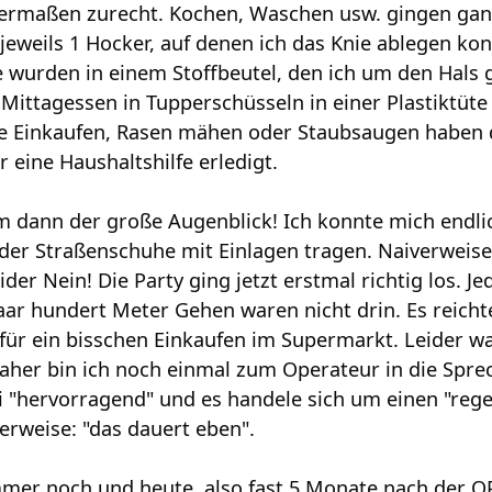
germaßen zurecht. Kochen, Waschen usw. gingen gan
eweils 1 Hocker, auf denen ich das Knie ablegen konn
 wurden in einem Stoffbeutel, den ich um den Hals g
ittagessen in Tupperschüsseln in einer Plastiktüte .
e Einkaufen, Rasen mähen oder Staubsaugen haben 
 eine Haushaltshilfe erledigt.
dann der große Augenblick! Ich konnte mich endlic
der Straßenschuhe mit Einlagen tragen. Naiverweise d
eider Nein! Die Party ging jetzt erstmal richtig los. 
aar hundert Meter Gehen waren nicht drin. Es reicht
 für ein bisschen Einkaufen im Supermarkt. Leider 
her bin ich noch einmal zum Operateur in die Spre
i "hervorragend" und es handele sich um einen "reg
erweise: "das dauert eben".
mmer noch und heute, also fast 5 Monate nach der 