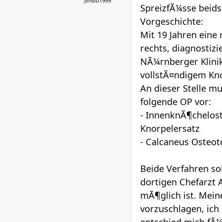
Jimbo1999
SpreizfÃ¼sse beidse
Vorgeschichte:
Mit 19 Jahren eine
rechts, diagnostiz
NÃ¼rnberger Klinik
vollstÃ¤ndigem Kno
An dieser Stelle m
folgende OP vor:
- InnenknÃ¶chelos
Knorpelersatz
- Calcaneus Osteot
Beide Verfahren so
dortigen Chefarzt 
mÃ¶glich ist. Mein
vorzuschlagen, ich 