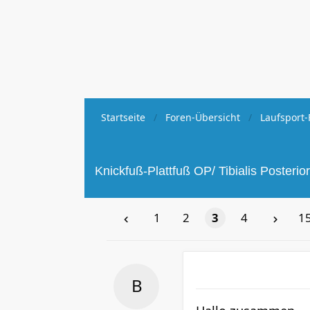
Startseite
Foren-Übersicht
Laufsport-
Knickfuß-Plattfuß OP/ Tibialis Posteri
1
2
3
4
15