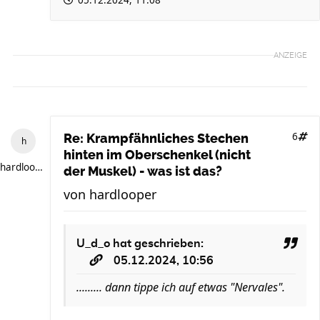
05.12.2024, 11:08
ANZEIGE
6
Re: Krampfähnliches Stechen
hinten im Oberschenkel (nicht
hardlooper
der Muskel) - was ist das?
von
hardlooper
U_d_o
hat geschrieben:
05.12.2024, 10:56
......... dann tippe ich auf etwas "Nervales".