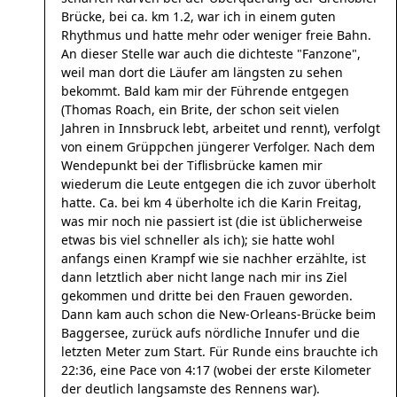
Brücke, bei ca. km 1.2, war ich in einem guten
Rhythmus und hatte mehr oder weniger freie Bahn.
An dieser Stelle war auch die dichteste "Fanzone",
weil man dort die Läufer am längsten zu sehen
bekommt. Bald kam mir der Führende entgegen
(Thomas Roach, ein Brite, der schon seit vielen
Jahren in Innsbruck lebt, arbeitet und rennt), verfolgt
von einem Grüppchen jüngerer Verfolger. Nach dem
Wendepunkt bei der Tiflisbrücke kamen mir
wiederum die Leute entgegen die ich zuvor überholt
hatte. Ca. bei km 4 überholte ich die Karin Freitag,
was mir noch nie passiert ist (die ist üblicherweise
etwas bis viel schneller als ich); sie hatte wohl
anfangs einen Krampf wie sie nachher erzählte, ist
dann letztlich aber nicht lange nach mir ins Ziel
gekommen und dritte bei den Frauen geworden.
Dann kam auch schon die New-Orleans-Brücke beim
Baggersee, zurück aufs nördliche Innufer und die
letzten Meter zum Start. Für Runde eins brauchte ich
22:36, eine Pace von 4:17 (wobei der erste Kilometer
der deutlich langsamste des Rennens war).