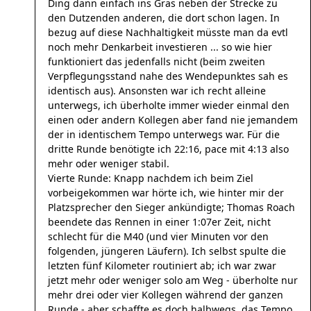
Ding dann einfach ins Gras neben der Strecke zu
den Dutzenden anderen, die dort schon lagen. In
bezug auf diese Nachhaltigkeit müsste man da evtl
noch mehr Denkarbeit investieren ... so wie hier
funktioniert das jedenfalls nicht (beim zweiten
Verpflegungsstand nahe des Wendepunktes sah es
identisch aus). Ansonsten war ich recht alleine
unterwegs, ich überholte immer wieder einmal den
einen oder andern Kollegen aber fand nie jemandem
der in identischem Tempo unterwegs war. Für die
dritte Runde benötigte ich 22:16, pace mit 4:13 also
mehr oder weniger stabil.
Vierte Runde: Knapp nachdem ich beim Ziel
vorbeigekommen war hörte ich, wie hinter mir der
Platzsprecher den Sieger ankündigte; Thomas Roach
beendete das Rennen in einer 1:07er Zeit, nicht
schlecht für die M40 (und vier Minuten vor den
folgenden, jüngeren Läufern). Ich selbst spulte die
letzten fünf Kilometer routiniert ab; ich war zwar
jetzt mehr oder weniger solo am Weg - überholte nur
mehr drei oder vier Kollegen während der ganzen
Runde - aber schaffte es doch halbwegs, das Tempo