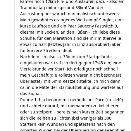
kamen noch 12km Ein- und Auslaufen dazu - also ein
Trainingstag mit insgesamt 33km! Von der
Ausrüstung her war ich minimalistisch unterwegs:
Mein gewohntes orangenes Wettkampf-Singlet, eine
kurze Laufhose und ein Paar Saucony Fastwitch 9,
diesmal mit Socken, an den Füßen - ich liebe diese
Schuhe, für den Marathon sind sie mir mittlerweile
etwas zu hart (letztes Jahr in Linz ausprobiert) aber
für kürzere Strecken ideal.
Nachdem ich also ca. 35min zum Startgelände
eingelaufen war, traf ich dort gegen 17:45 ein; eine
Viertelstunde vor Start. Ich erledigte noch schnell
mein Geschäft (die Toiletten waren nicht besonders
überlastet); mit 5min Restzeit stellte ich mich dann
ca. in die Mitte der Startaufstellung und wartete auf
das Signal.
Runde 1: Ich begann mit gemütlicher Pace (ca. 4:40)
und achtete darauf, mit niemandem zu kollidieren
oder zu stolpern - bereits nach kurzer Zeit begannen
sich die Reihen zu lichten (bei weniger als 300
Startern kein Wunder) und spätestens nach den
scharfen Kurven bei der Überquerung der Grenobler