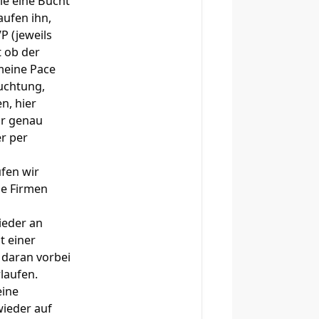
ie eine Bucht
aufen ihn,
P (jeweils
t ob der
meine Pace
uchtung,
n, hier
ir genau
r per
fen wir
ge Firmen
ieder an
t einer
 daran vorbei
laufen.
eine
wieder auf