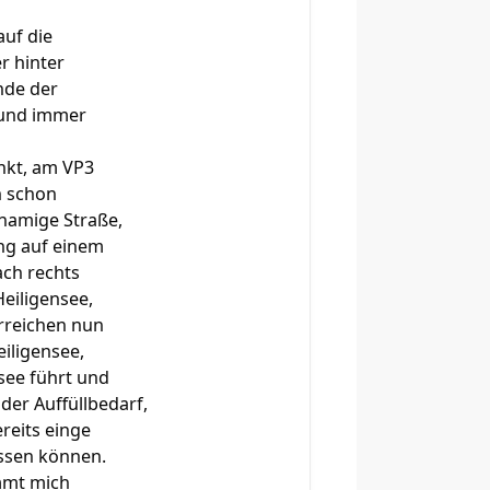
auf die
r hinter
nde der
 und immer
unkt, am VP3
h schon
hnamige Straße,
ang auf einem
ach rechts
eiligensee,
erreichen nun
iligensee,
see führt und
der Auffüllbedarf,
reits einge
assen können.
immt mich