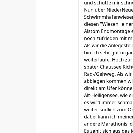
und schütte mir schne
Nun über NiederNeuend
Schwimmhafenwiesen, 
diesen "Wiesen" einer
Alstom Endmontage ei
noch zufrieden mit me
Als wir die Anlegeste
bin ich sehr gut organ
weiterlaufe. Hoch zur
später Chaussee Richt
Rad-/Gehweg. Als wir 
abbiegen kommen wir 
direkt am Ufer können
Alt-Heiligensee, wie 
es wird immer schmäl
weiter südlich zum Or
dabei kann ich meiner
andere Marathonis, di
Es zahlt sich aus das