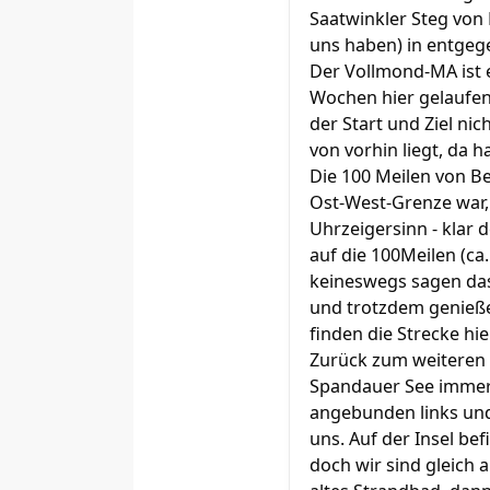
Saatwinkler Steg von 
uns haben) in entgege
Der Vollmond-MA ist 
Wochen hier gelaufen
der Start und Ziel nic
von vorhin liegt, da 
Die 100 Meilen von Be
Ost-West-Grenze war, 
Uhrzeigersinn - klar 
auf die 100Meilen (ca
keineswegs sagen das 
und trotzdem genieße 
finden die Strecke hie
Zurück zum weiteren V
Spandauer See immer n
angebunden links und 
uns. Auf der Insel b
doch wir sind gleich 