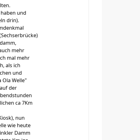
lten.
t haben und
ln drin).
aumdenkmal
 (Sechserbrücke)
igdamm,
 auch mehr
uch mal mehr
, als ich
ischen und
 Ola Welle"
auf der
n Abendstunden
tlichen ca 7Km
Kiosk), nun
lle wie heute
winkler Damm