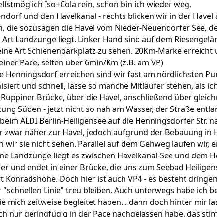
llstmöglich Iso+Cola rein, schon bin ich wieder weg.
orf und den Havelkanal - rechts blicken wir in der Havel 
die sozusagen die Havel vom Nieder-Neuendorfer See, de
 Art Landzunge liegt. Linker Hand sind auf dem Riesengelä
ne Art Schienenparkplatz zu sehen. 20Km-Marke erreicht
iner Pace, selten über 6min/Km (z.B. am VP)
lle Henningsdorf erreichen sind wir fast am nördlichsten P
isiert und schnell, lasse so manche Mitläufer stehen, als ic
 Ruppiner Brücke, über die Havel, anschließend über gleic
ung Süden - jetzt nicht so nah am Wasser, der Straße entl
beim ALDI Berlin-Heiligensee auf die Henningsdorfer Str. n
zwar näher zur Havel, jedoch aufgrund der Bebauung in H
 wir sie nicht sehen. Parallel auf dem Gehweg laufen wir, 
eine Landzunge liegt es zwischen Havelkanal-See und dem He
er und endet in einer Brücke, die uns zum Seebad Heiligen
t Konradshöhe. Doch hier ist auch VP4 - es besteht dringen
 "schnellen Linie" treu bleiben. Auch unterwegs habe ich be
e mich zeitweise begleitet haben... dann doch hinter mir l
 ich nur geringfügig in der Pace nachgelassen habe, das st