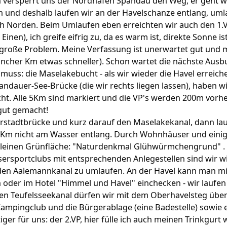
n versperrt uns der Nordhafen Spandau den Weg, er geht w
n und deshalb laufen wir an der Havelschanze entlang, uml
h Norden. Beim Umlaufen eben erreichten wir auch den 1.V
Einen), ich greife eifrig zu, da es warm ist, direkte Sonne is
große Problem. Meine Verfassung ist unerwartet gut und 
ancher Km etwas schneller). Schon wartet die nächste Ausb
uss: die Maselakebucht - als wir wieder die Havel erreiche
ndauer-See-Brücke (die wir rechts liegen lassen), haben w
ht. Alle 5Km sind markiert und die VP's werden 200m vorhe
 gut gemacht!
rstadtbrücke und kurz darauf den Maselakekanal, dann lau
 1Km nicht am Wasser entlang. Durch Wohnhäuser und eini
 kleinen Grünfläche: "Naturdenkmal Glühwürmchengrund" .
sersportclubs mit entsprechenden Anlegestellen sind wir w
 den Aalemannkanal zu umlaufen. An der Havel kann man mi
 oder im Hotel "Himmel und Havel" einchecken - wir laufen
den Teufelsseekanal dürfen wir mit dem Oberhavelsteg über
 Campingclub und die Bürgerablage (eine Badestelle) sowie 
ger für uns: der 2.VP, hier fülle ich auch meinen Trinkgurt 