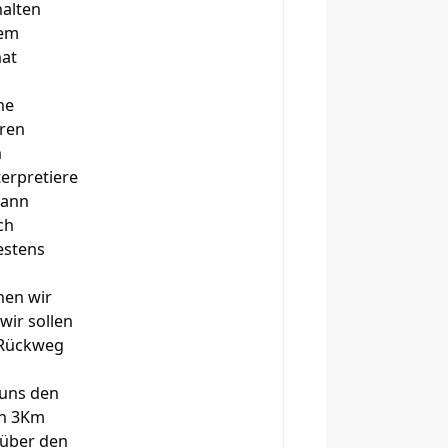
halten
rem
hat
he
hren
n
terpretiere
kann
ch
estens
hen wir
wir sollen
 Rückweg
 uns den
ch 3Km
 über den