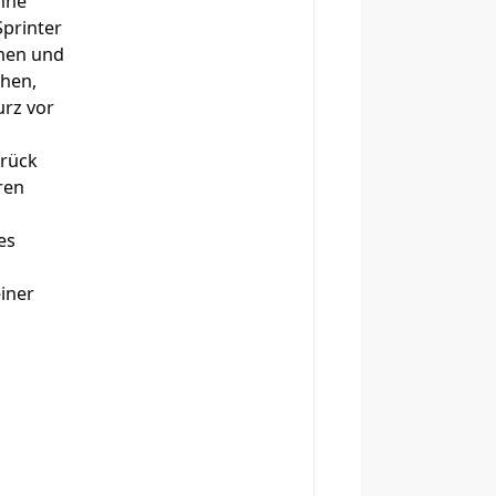
ohne
printer
ehen und
chen,
rz vor
urück
ren
es
einer
x