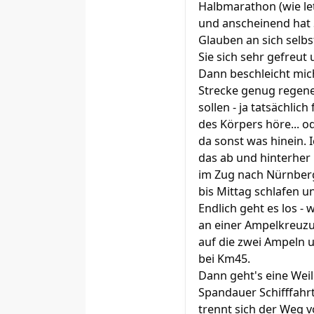
Halbmarathon (wie let
und anscheinend hat S
Glauben an sich selbs
Sie sich sehr gefreut
Dann beschleicht mich
Strecke genug regener
sollen - ja tatsächlic
des Körpers höre... o
da sonst was hinein. 
das ab und hinterher 
im Zug nach Nürnberg
bis Mittag schlafen 
Endlich geht es los -
an einer Ampelkreuzu
auf die zwei Ampeln 
bei Km45.
Dann geht's eine Wei
Spandauer Schifffahr
trennt sich der Weg 