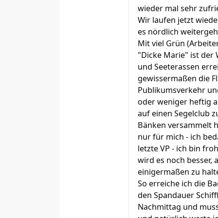
wieder mal sehr zufri
Wir laufen jetzt wied
es nördlich weitergeht
Mit viel Grün (Arbei
"Dicke Marie" ist der
und Seeterassen err
gewissermaßen die Fla
Publikumsverkehr und
oder weniger heftig 
auf einen Segelclub z
Bänken versammelt ha
nur für mich - ich be
letzte VP - ich bin f
wird es noch besser,
einigermaßen zu halte
So erreiche ich die B
den Spandauer Schifff
Nachmittag und muss 