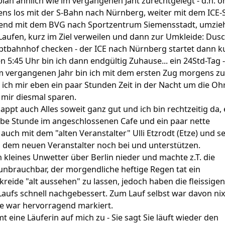
plan ähnlich wie im vergangenen Jaht zurechtgelegt - d.h. 
s los mit der S-Bahn nach Nürnberg, weiter mit dem ICE-S
eßend mit dem BVG nach Sportzentrum Siemensstadt, umzi
aufen, kurz im Ziel verweilen und dann zur Umkleide: Dus
bahnhof checken - der ICE nach Nürnberg startet dann ku
 5:45 Uhr bin ich dann endgültig Zuhause... ein 24Std-Tag -
 vergangenen Jahr bin ich mit dem ersten Zug morgens z
 ich mir eben ein paar Stunden Zeit in der Nacht um die Oh
h mir diesmal sparen.
appt auch Alles soweit ganz gut und ich bin rechtzeitig da, 
halbe Stunde im angeschlossenen Cafe und ein paar nette
auch mit dem "alten Veranstalter" Ulli Etzrodt (Etze) und s
n dem neuen Veranstalter noch bei und unterstützen.
kleines Unwetter über Berlin nieder und machte z.T. die
nbrauchbar, der morgendliche heftige Regen tat ein
reide "alt aussehen" zu lassen, jedoch haben die fleissigen
Laufs schnell nachgebessert. Zum Lauf selbst war davon ni
ke war hervorragend markiert.
 eine Läuferin auf mich zu - Sie sagt Sie läuft wieder den