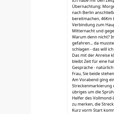
Ich habe mir den Zeit
Übernachtung: Morgen
nach Berlin anschli
bereitmachen, 46Km L
Verbindung zum Haupt
Mitternacht und gegen
Warum denn nicht? Im
gefahren... da musste
schlagen - das will ic
Das mit der Anreise kl
bleibt Zeit für eine 
Gespräche - natürlich 
Frau, Sie beide stehe
Am Vorabend ging ein 
Streckenmarkierung u
übriges um die Sprühk
Helfer des Vollmond-
zu merken, die Strec
Kurz vorm Start kommt