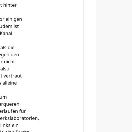
t hinter
or einigen
zudem ist
 Kanal
als die
gegen den
r nicht
 also
t vertraut
 alleine
zum
erqueren,
erlaufen für
erkslaboratorien,
links ein