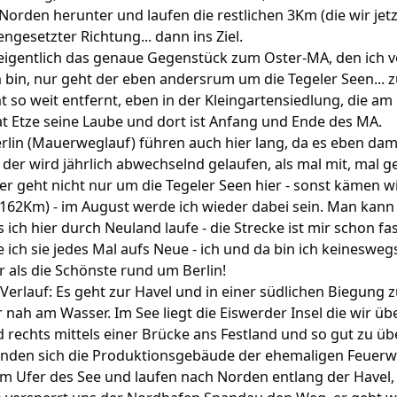
Norden herunter und laufen die restlichen 3Km (die wir jetz
ngesetzter Richtung... dann ins Ziel.
eigentlich das genaue Gegenstück zum Oster-MA, den ich v
 bin, nur geht der eben andersrum um die Tegeler Seen... 
ht so weit entfernt, eben in der Kleingartensiedlung, die am
hat Etze seine Laube und dort ist Anfang und Ende des MA.
rlin (Mauerweglauf) führen auch hier lang, da es eben dam
der wird jährlich abwechselnd gelaufen, als mal mit, mal 
der geht nicht nur um die Tegeler Seen hier - sonst kämen wi
.162Km) - im August werde ich wieder dabei sein. Man kann
ich hier durch Neuland laufe - die Strecke ist mir schon fas
ich sie jedes Mal aufs Neue - ich und da bin ich keineswegs
r als die Schönste rund um Berlin!
erlauf: Es geht zur Havel und in einer südlichen Biegung 
ah am Wasser. Im See liegt die Eiswerder Insel die wir üb
rechts mittels einer Brücke ans Festland und so gut zu üb
efinden sich die Produktionsgebäude der ehemaligen Feuerw
am Ufer des See und laufen nach Norden entlang der Havel, 