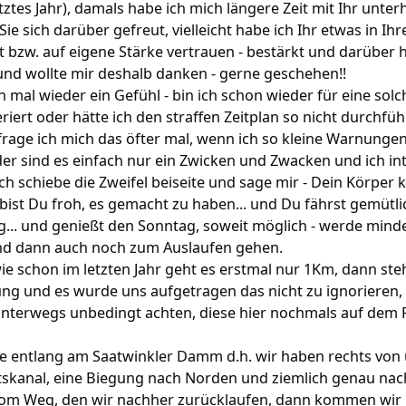
ztes Jahr), damals habe ich mich längere Zeit mit Ihr unter
ie sich darüber gefreut, vielleicht habe ich Ihr etwas in Ih
t bzw. auf eigene Stärke vertrauen - bestärkt und darüber 
 und wollte mir deshalb danken - gerne geschehen!!
 mal wieder ein Gefühl - bin ich schon wieder für eine solc
iert oder hätte ich den straffen Zeitplan so nicht durchfü
h frage ich mich das öfter mal, wenn ich so kleine Warnunge
der sind es einfach nur ein Zwicken und Zwacken und ich in
Ich schiebe die Zweifel beiseite und sage mir - Dein Körper 
bist Du froh, es gemacht zu haben... und Du fährst gemütli
... und genießt den Sonntag, soweit möglich - werde mind
und dann auch noch zum Auslaufen gehen.
 wie schon im letzten Jahr geht es erstmal nur 1Km, dann ste
ng und es wurde uns aufgetragen das nicht zu ignorieren, 
unterwegs unbedingt achten, diese hier nochmals auf dem
le entlang am Saatwinkler Damm d.h. wir haben rechts von
tskanal, eine Biegung nach Norden und ziemlich genau na
vom Weg, den wir nachher zurücklaufen, dann kommen wir