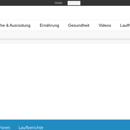
Hefte
Produkte
he & Ausrüstung
Ernährung
Gesundheit
Videos
Lauf
Foren
Laufberichte