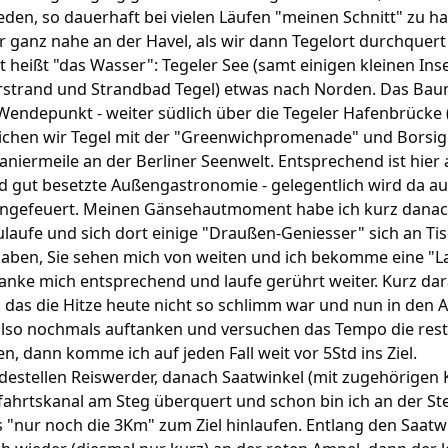
eden, so dauerhaft bei vielen Läufen "meinen Schnitt" zu ha
er ganz nahe an der Havel, als wir dann Tegelort durchquer
 heißt "das Wasser": Tegeler See (samt einigen kleinen Inse
terstrand und Strandbad Tegel) etwas nach Norden. Das B
 Wendepunkt - weiter südlich über die Tegeler Hafenbrücke
eichen wir Tegel mit der "Greenwichpromenade" und Bors
niermeile an der Berliner Seenwelt. Entsprechend ist hier
 gut besetzte Außengastronomie - gelegentlich wird da a
angefeuert. Meinen Gänsehautmoment habe ich kurz danach
ulaufe und sich dort einige "Draußen-Geniesser" sich an T
ben, Sie sehen mich von weiten und ich bekomme eine "La
danke mich entsprechend und laufe gerührt weiter. Kurz dar
roh das die Hitze heute nicht so schlimm war und nun in de
 also nochmals auftanken und versuchen das Tempo die res
n, dann komme ich auf jeden Fall weit vor 5Std ins Ziel.
adestellen Reiswerder, danach Saatwinkel (mit zugehörigen 
ahrtskanal am Steg überquert und schon bin ich an der Ste
"nur noch die 3Km" zum Ziel hinlaufen. Entlang den Saat