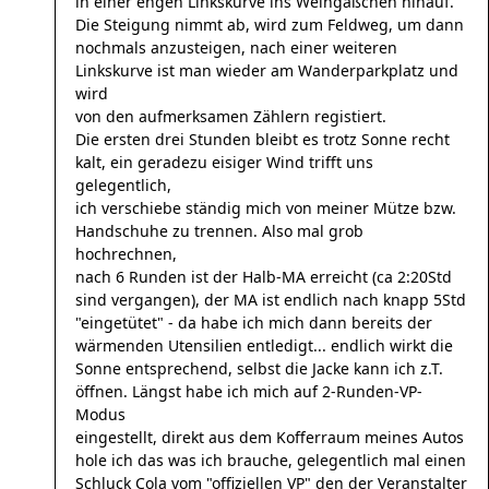
in einer engen Linkskurve ins Weingäßchen hinauf.
Die Steigung nimmt ab, wird zum Feldweg, um dann
nochmals anzusteigen, nach einer weiteren
Linkskurve ist man wieder am Wanderparkplatz und
wird
von den aufmerksamen Zählern registiert.
Die ersten drei Stunden bleibt es trotz Sonne recht
kalt, ein geradezu eisiger Wind trifft uns
gelegentlich,
ich verschiebe ständig mich von meiner Mütze bzw.
Handschuhe zu trennen. Also mal grob
hochrechnen,
nach 6 Runden ist der Halb-MA erreicht (ca 2:20Std
sind vergangen), der MA ist endlich nach knapp 5Std
"eingetütet" - da habe ich mich dann bereits der
wärmenden Utensilien entledigt... endlich wirkt die
Sonne entsprechend, selbst die Jacke kann ich z.T.
öffnen. Längst habe ich mich auf 2-Runden-VP-
Modus
eingestellt, direkt aus dem Kofferraum meines Autos
hole ich das was ich brauche, gelegentlich mal einen
Schluck Cola vom "offiziellen VP" den der Veranstalter