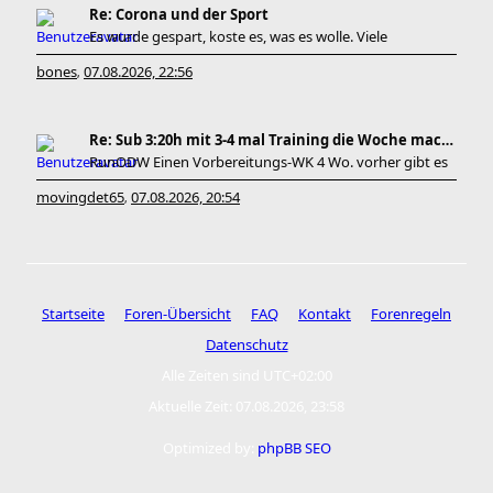
Re: Corona und der Sport
Es wurde gespart, koste es, was es wolle. Viele
bones
07.08.2026, 22:56
,
Re: Sub 3:20h mit 3-4 mal Training die Woche machb
RunODW Einen Vorbereitungs-WK 4 Wo. vorher gibt es
movingdet65
07.08.2026, 20:54
,
Startseite
Foren-Übersicht
FAQ
Kontakt
Forenregeln
Datenschutz
Alle Zeiten sind
UTC+02:00
Aktuelle Zeit: 07.08.2026, 23:58
Optimized by:
phpBB SEO