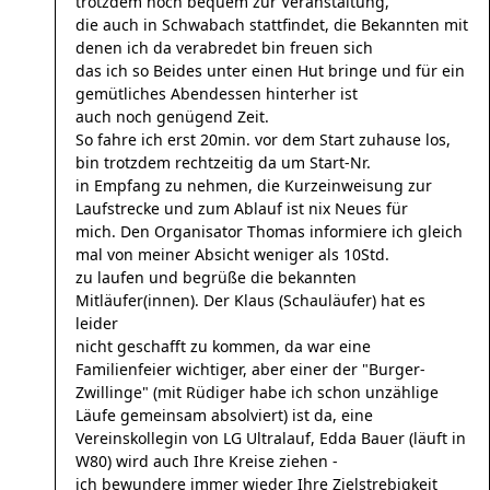
trotzdem noch bequem zur Veranstaltung,
die auch in Schwabach stattfindet, die Bekannten mit
denen ich da verabredet bin freuen sich
das ich so Beides unter einen Hut bringe und für ein
gemütliches Abendessen hinterher ist
auch noch genügend Zeit.
So fahre ich erst 20min. vor dem Start zuhause los,
bin trotzdem rechtzeitig da um Start-Nr.
in Empfang zu nehmen, die Kurzeinweisung zur
Laufstrecke und zum Ablauf ist nix Neues für
mich. Den Organisator Thomas informiere ich gleich
mal von meiner Absicht weniger als 10Std.
zu laufen und begrüße die bekannten
Mitläufer(innen). Der Klaus (Schauläufer) hat es
leider
nicht geschafft zu kommen, da war eine
Familienfeier wichtiger, aber einer der "Burger-
Zwillinge" (mit Rüdiger habe ich schon unzählige
Läufe gemeinsam absolviert) ist da, eine
Vereinskollegin von LG Ultralauf, Edda Bauer (läuft in
W80) wird auch Ihre Kreise ziehen -
ich bewundere immer wieder Ihre Zielstrebigkeit