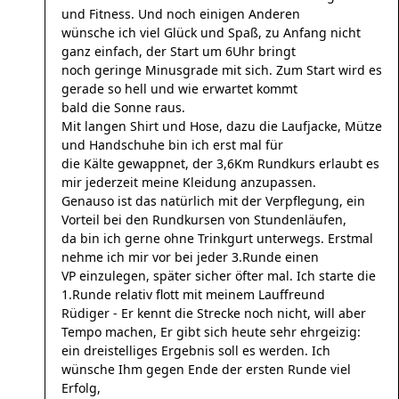
und Fitness. Und noch einigen Anderen
wünsche ich viel Glück und Spaß, zu Anfang nicht
ganz einfach, der Start um 6Uhr bringt
noch geringe Minusgrade mit sich. Zum Start wird es
gerade so hell und wie erwartet kommt
bald die Sonne raus.
Mit langen Shirt und Hose, dazu die Laufjacke, Mütze
und Handschuhe bin ich erst mal für
die Kälte gewappnet, der 3,6Km Rundkurs erlaubt es
mir jederzeit meine Kleidung anzupassen.
Genauso ist das natürlich mit der Verpflegung, ein
Vorteil bei den Rundkursen von Stundenläufen,
da bin ich gerne ohne Trinkgurt unterwegs. Erstmal
nehme ich mir vor bei jeder 3.Runde einen
VP einzulegen, später sicher öfter mal. Ich starte die
1.Runde relativ flott mit meinem Lauffreund
Rüdiger - Er kennt die Strecke noch nicht, will aber
Tempo machen, Er gibt sich heute sehr ehrgeizig:
ein dreistelliges Ergebnis soll es werden. Ich
wünsche Ihm gegen Ende der ersten Runde viel
Erfolg,