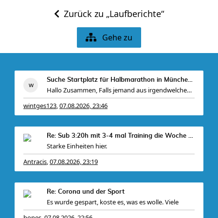
Zurück zu „Laufberichte“
Gehe zu
Suche Startplatz für Halbmarathon in München am 11
Hallo Zusammen, Falls jemand aus irgendwelchen Gr
wintges123
07.08.2026, 23:46
,
Re: Sub 3:20h mit 3-4 mal Training die Woche machb
Starke Einheiten hier.
Antracis
07.08.2026, 23:19
,
Bei mir gabs ein
Re: Corona und der Sport
Es wurde gespart, koste es, was es wolle. Viele
bones
07.08.2026, 22:56
,