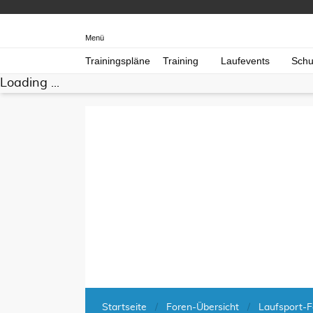
Menü
Trainingspläne
Training
Laufevents
Schu
Loading ...
Startseite
Foren-Übersicht
Laufsport-F