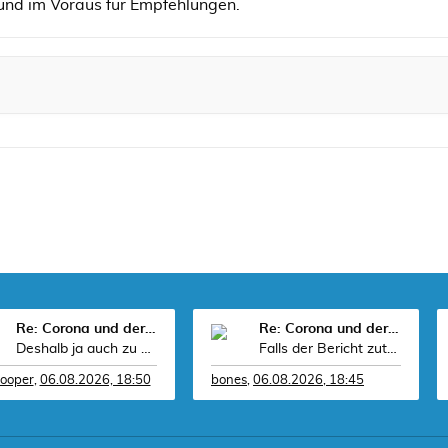
und im Voraus für Empfehlungen.
Re: Corona und der Sport
Re: Corona und der Sport
Deshalb ja auch zu Heterojunkz, die noch auf dem
Falls der Bericht zutrifft, sollte Klopp den Man
looper
,
06.08.2026, 18:50
bones
,
06.08.2026, 18:45