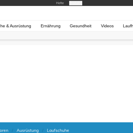
Hefte
Produkte
he & Ausrüstung
Ernährung
Gesundheit
Videos
Lauf
oren
Ausrüstung
Laufschuhe