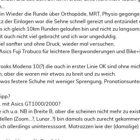
...
in Wieder die Runde über Orthopäde, MRT, Physio gegange
tz der Einlagen war die Sehne schnell gereizt und entzündet 
 ich gleich 10km Runden gelaufen bin und nicht zu langsam,
it auch nicht viel gebracht und ich war ungeduldig.
iel sanfter und ohne Druck, wieder mal versuchen.
Asics Fuji Trabuco für leichtere Bergwanderungen und Bike+
ooks Modena 10(?) die auch in erster Linie OK sind ohne mich
h, aber die waren mir etwas zu breit und zu weich.
twas festere Schuhe mit weniger Sprengung, Pronationsunte
Tipp?
B. mit Asics GT1000/2000?
e ich u.a. NB in Breite B, aber die scheinen nicht mehr zu exi
llen (Zoom...?, Lunar..?) bin damals auch zurecht gekomme
 ich allerdings uninteresssant. Matrazzen `wie der (damalige)