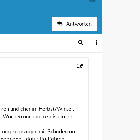
Antworten
1
hren und eher im Herbst/Winter.
chs Wochen nach dem saisonalen
astung zugezogen mit Schaden an
n gegangen - dafür Radfahren,