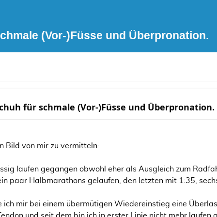
chmale (Vor-)Füsse und Überpronation.
huh für schmale (Vor-)Füsse und Überpronation.
n Bild von mir zu vermitteln:
mässig laufen gegangen obwohl eher als Ausgleich zum Radfa
ein paar Halbmarathons gelaufen, den letzten mit 1:35, se
e ich mir bei einem übermütigen Wiedereinstieg eine Überl
 Tendon und seit dem bin ich in erster Linie nicht mehr laufe