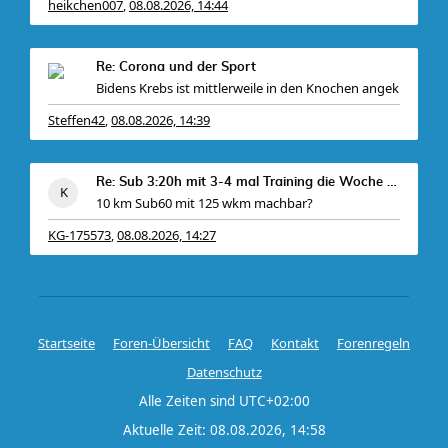
heikchen007
08.08.2026, 14:44
,
Re: Corona und der Sport
Bidens Krebs ist mittlerweile in den Knochen angek
Steffen42
08.08.2026, 14:39
,
Re: Sub 3:20h mit 3-4 mal Training die Woche machb
10 km Sub60 mit 125 wkm machbar?
KG-175573
08.08.2026, 14:27
,
Gebe mir
Startseite
Foren-Übersicht
FAQ
Kontakt
Forenregeln
Datenschutz
Alle Zeiten sind
UTC+02:00
Aktuelle Zeit: 08.08.2026, 14:58