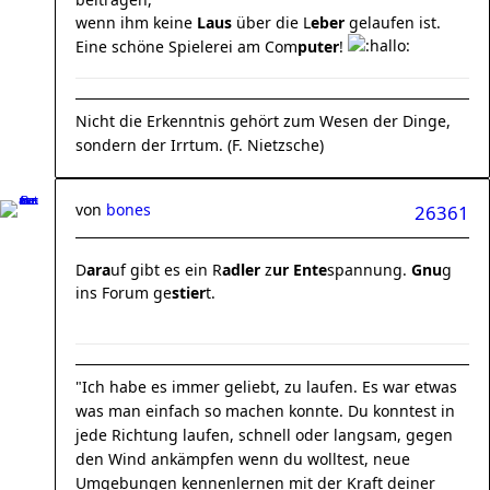
wenn ihm keine
Laus
über die L
eber
gelaufen ist.
Eine schöne Spielerei am Com
puter
!
Nicht die Erkenntnis gehört zum Wesen der Dinge,
sondern der Irrtum. (F. Nietzsche)
von
bones
26361
D
ara
uf gibt es ein R
adler
z
ur Ente
spannung.
Gnu
g
ins Forum ge
stier
t.
"Ich habe es immer geliebt, zu laufen. Es war etwas
was man einfach so machen konnte. Du konntest in
jede Richtung laufen, schnell oder langsam, gegen
den Wind ankämpfen wenn du wolltest, neue
Umgebungen kennenlernen mit der Kraft deiner