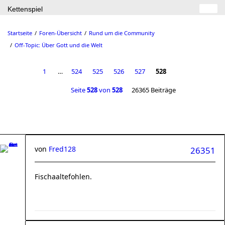
Kettenspiel
Startseite
Foren-Übersicht
Rund um die Community
Off-Topic: Über Gott und die Welt
1
…
524
525
526
527
528
Seite
528
von
528
26365 Beiträge
von
Fred128
26351
Fischaaltefohlen.