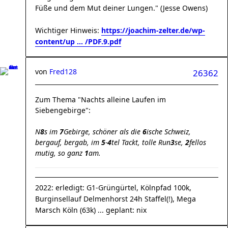
Füße und dem Mut deiner Lungen." (Jesse Owens)
Wichtiger Hinweis:
https://joachim-zelter.de/wp-
content/up ... /PDF.9.pdf
von
Fred128
26362
Zum Thema "Nachts alleine Laufen im
Siebengebirge":
N
8
s im
7
Gebirge, schöner als die
6
ische Schweiz,
bergauf, bergab, im
5
-
4
tel Tackt, tolle Run
3
se,
2
fellos
mutig, so ganz
1
am.
2022: erledigt: G1-Grüngürtel, Kölnpfad 100k,
Burginsellauf Delmenhorst 24h Staffel(!), Mega
Marsch Köln (63k) ... geplant: nix