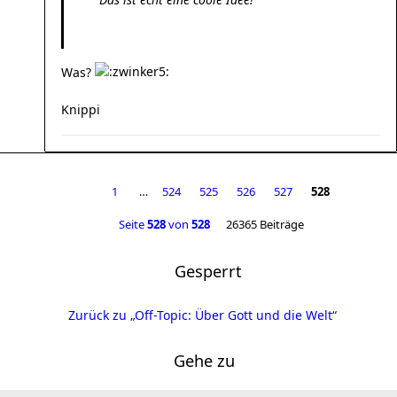
Was?
Knippi
1
…
524
525
526
527
528
Seite
528
von
528
26365 Beiträge
Gesperrt
Zurück zu „Off-Topic: Über Gott und die Welt“
Gehe zu