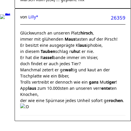
von
Lilly*
26359
Glückwunsch an unseren Platz
hirsch
,
immer mit glühenden
Maus
tasten auf der Pirsch!
Er besitzt eine ausgeprägte K
laus
iphobie,
in diesem
Tauben
schlag r
uhu
t er nie.
Er hat die R
assel
bande immer im Visier,
doch findet er auch jedes Tier?
Manchmal zetert er ge
wal
tig und kaut an der
Tischplatte wie ein Biber,
Trolls vertreibt er dennoch wie ein
gans
Mu
tiger
!
App
laus
zum 10.000sten an unseren verr
ente
ten
Knochen,
der wie eine Spürnase jedes Unheil sofort ge
rochen
.