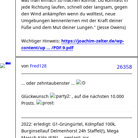
was man einfach so machen konnte. Du konntest in
jede Richtung laufen, schnell oder langsam, gegen
den Wind ankämpfen wenn du wolltest, neue
Umgebungen kennenlernen mit der Kraft deiner
Füße und dem Mut deiner Lungen." (Jesse Owens)
Wichtiger Hinweis:
https://joachim-zelter.de/wp-
content/up ... /PDF.9.pdf
von
Fred128
26358
... oder zehntaubenster ...
Glückwunsch
, auf die nächsten 10.000
Prosts.
2022: erledigt: G1-Grüngürtel, Kölnpfad 100k,
Burginsellauf Delmenhorst 24h Staffel(!), Mega
Marsch Köln (63k) ... geplant: nix