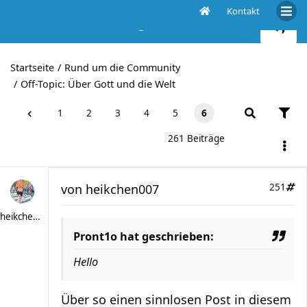
Kontakt
Rehkost, macht mich ganz wild!
Startseite
Rund um die Community
Off-Topic: Über Gott und die Welt
1
2
3
4
5
6
261 Beiträge
von
heikchen007
251
heikchen007
Pront1o hat geschrieben:
Hello
Über so einen sinnlosen Post in diesem