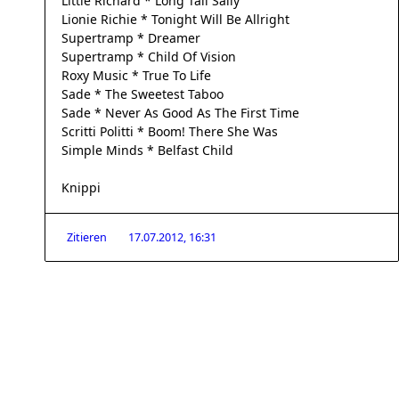
Little Richard * Long Tall Sally
Lionie Richie * Tonight Will Be Allright
Supertramp * Dreamer
Supertramp * Child Of Vision
Roxy Music * True To Life
Sade * The Sweetest Taboo
Sade * Never As Good As The First Time
Scritti Politti * Boom! There She Was
Simple Minds * Belfast Child
Knippi
Zitieren
17.07.2012, 16:31