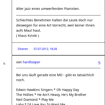
Alter Jazz eines umwerfenden Pianisten.
Schlechtes Benehmen halten die Leute doch nur
deswegen für eine Art Vorrecht, weil keiner ihnen
aufs Maul haut.
( Klaus Kinski )
Zitieren
07.07.2012, 18:28
von
hardlooper
5
Bei uns läuft gerade eine MD - gibt es tatsächlich
noch.
Edwin Hawkins Singers * Oh Happy Day
The Hollies * He Ain't Heavy, He's My Brother
Neil Diamond * Play Me
Lobo * I'd Love You To Want Me