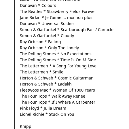
Donovan * Colours
The Beatles * Strawberry Fields Forever
Jane Birkin * Je t'aime ... moi non plus
Donovan * Universal Soldier
Simon & Garfunkel * Scarborough Fair / Canticle
Simon & Garfunkel * Cloudy
Roy Orbison * Falling
Roy Orbison * Only The Lonely
The Rolling Stones * No Expectations
The Rolling Stones * Time Is On M Side
The Lettermen * A Song For Young Love
The Lettermen * Smile
Horton & Schwab * Cosmic Guitarman
Horton & Schwab * Ladakh
Fleetwoos Mac * Woman Of 1000 Years
The Four Tops * Walk Away Renee
The Four Tops * If I Where A Carpenter
Pink Floyd * Julia Dream
Lionel Richie * Stuck On You
Knippi