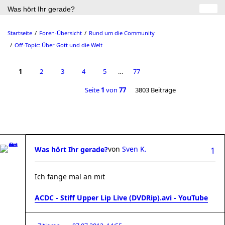
Was hört Ihr gerade?
Startseite
Foren-Übersicht
Rund um die Community
Off-Topic: Über Gott und die Welt
1
2
3
4
5
…
77
Seite
1
von
77
3803 Beiträge
von
Sven K.
Was hört Ihr gerade?
1
Ich fange mal an mit
ACDC - Stiff Upper Lip Live (DVDRip).avi - YouTube