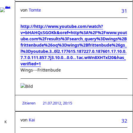
von
Tomte
31
http://http://www.youtube.com/watch?
v=bHAHQcSGOKk&oref=http%3A%2F%2Fwww.yout
ube.com%2Fresults%3Fsearch_query%3Dwings%2B
frittenbude%26oq%3Dwings%2Bfrittenbude%26gs_
l%3Dyoutube.3..0l2.177615.187227.0.187601.17.10.0.
7.7.0.111.857.7j3.10.0...0.0...1ac.wWn8XHTxl20&has_
verified=1
Wings---Frittenbude
Zitieren
21.07.2012, 20:15
von
Kai
32