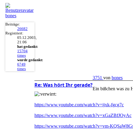
bones
Beiträge:
26682
Registriert:
05.12.2003,
21:06
hat gedankt:
15704
times
wurde gedankt:
6749
times
3751
von
bones
Re: Was hört Ihr gerade?
Ein bißchen was zu H
https://www.youtube.com/watch?v=ijxk-fgcg7c
https://www.youtube.com/watch?v=xGaZBfJOyAc
https://www.youtube.com/watch?v=vm-KQSaW8G