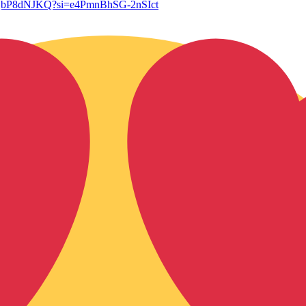
LWQbP8dNJKQ?si=e4PmnBhSG-2nSIct