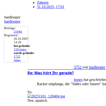
Zitieren
31.10.2025, 17:01
hardlooper
hardlooper
Beiträge:
21944
Registriert:
20.10.2007,
14:26
hat gedankt:
118 times
wurde gedankt:
1722
times
3752
von
hardlooper
Re: Was hört Ihr gerade?
bones
hat geschriebe
Racker empfange, die "Süßes oder Saures" fo
So.
Nee, quatsch.