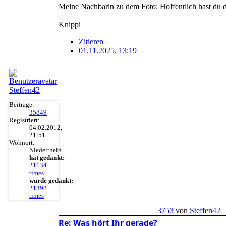
Meine Nachbarin zu dem Foto: Hoffentlich hast du di
Knippi
Zitieren
01.11.2025, 13:19
Steffen42
Beiträge:
35849
Registriert:
04.02.2012,
21:51
Wohnort:
Niederrhein
hat gedankt:
21134
times
wurde gedankt:
21392
times
3753
von
Steffen42
Re: Was hört Ihr gerade?