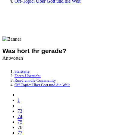
Off-Topic: Über Gott und die Welt
Was hört Ihr gerade?
Antworten
Startseite
Foren-Übersicht
Rund um die Community
Off-Topic: Über Gott und die Welt
1
…
73
74
75
76
77