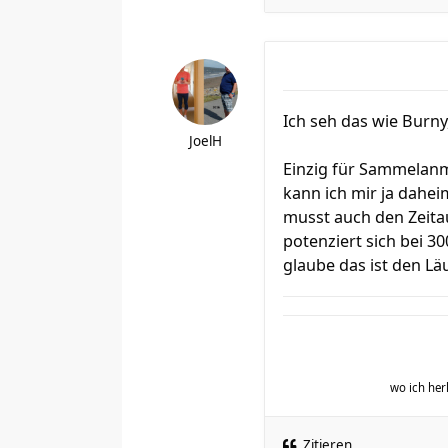
Ich seh das wie Burny
JoelH
Einzig für Sammelanm
kann ich mir ja dahe
musst auch den Zeita
potenziert sich bei 3
glaube das ist den Lä
wo ich h
Zitieren