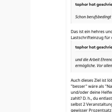
taphor hat geschri
Schon berufsbedingt 
Das ist ein hehres un
Lastschrifteinzug für 
taphor hat geschri
und die Arbeit Ehren
ermögliche. Vor alle
Auch dieses Ziel ist 
"besser" wäre als "N
und/oder deine Helfer 
zahlt? D. h., du entl
selbst 2 Veranstaltun
gewisser Prozentsatz 