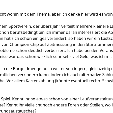
recht wohin mit dem Thema, aber ich denke hier wird es wo
inem Sportverein, der übers Jahr verteilt mehrere kleinere L
 Schon berufsbedingt bin ich immer daran interessiert die A
in hat sich schon einiges verändert. so haben wir ein Lasts
 von Champion Chip auf Zeitmessung in den Startnummern 
obleme schon deutlich verbessert. Ich habe bei den Verans
weise war das schon wirklich sehr sehr viel Geld, was ich m
b ich die Bargeldmenge noch weiter verringern, gleichzeitig 
mtlichen verringern kann, indem ich auch alternative Zahl
e. Vor allem Kartenzahlung (könnte eventuell techn. Sch
Spiel. Kennt ihr so etwas schon von einer Laufveranstaltung
te? Kennt ihr vielleicht noch andere Foren oder Stellen, w
hrungsaustausches?