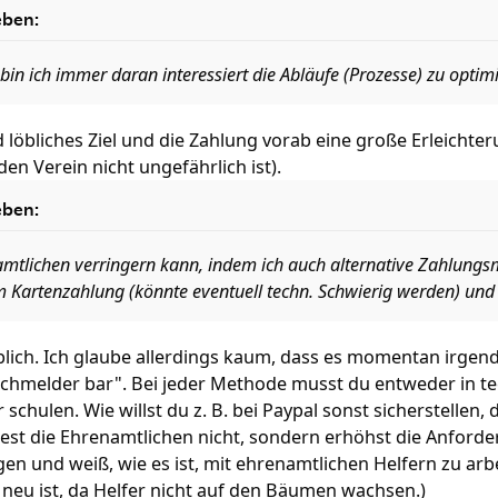
eben:
bin ich immer daran interessiert die Abläufe (Prozesse) zu optim
d löbliches Ziel und die Zahlung vorab eine große Erleicht
den Verein nicht ungefährlich ist).
eben:
amtlichen verringern kann, indem ich auch alternative Zahlungs
m Kartenzahlung (könnte eventuell techn. Schwierig werden) un
löblich. Ich glaube allerdings kaum, dass es momentan irge
achmelder bar". Bei jeder Methode musst du entweder in t
schulen. Wie willst du z. B. bei Paypal sonst sicherstellen,
astest die Ehrenamtlichen nicht, sondern erhöhst die Anford
gen und weiß, wie es ist, mit ehrenamtlichen Helfern zu ar
neu ist, da Helfer nicht auf den Bäumen wachsen.)