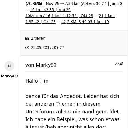
---
7,33 km (Alster): 30:27 | Jun 20
(70,36%) | Nov 25
---
10 km: 42:35 | Mai 20
---
10Meilen / 16,1 km: 1:12:52 | Okt 23
---
21,1 km:
1:35:42 | Okt 23
---
42,2 KM: 3:40:05 | Apr 19
Zitieren
23.09.2017, 09:27
von
Marky89
22
Marky89
Hallo Tim,
danke für das Angebot. Leider hat sich
bei anderen Themen in diesem
Unterforum zuletzt niemand gemeldet.
Ich habe ein Beispiel, was schon etwas
älter ist (hab aber nicht alles dort