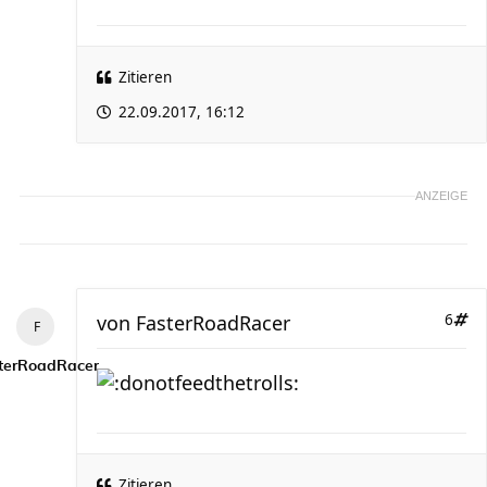
Zitieren
22.09.2017, 16:12
ANZEIGE
von
FasterRoadRacer
6
terRoadRacer
Zitieren