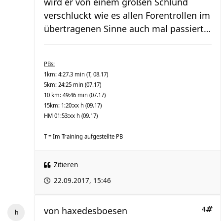
wird er von einem großen Schlund
verschluckt wie es allen Forentrollen im
übertragenen Sinne auch mal passiert…
PBs:
1km: 4:27.3 min (T, 08.17)
5km: 24:25 min (07.17)
10 km: 49:46 min (07.17)
15km: 1:20:xx h (09.17)
HM 01:53:xx h (09.17)
T = Im Training aufgestellte PB
Zitieren
22.09.2017, 15:46
von
haxedesboesen
4