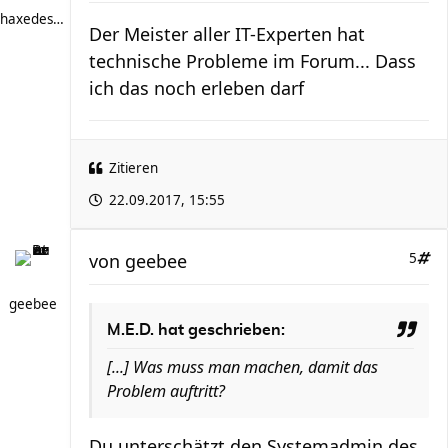
haxedesboesen
Der Meister aller IT-Experten hat
technische Probleme im Forum... Dass
ich das noch erleben darf
Zitieren
22.09.2017, 15:55
von
geebee
5
geebee
M.E.D. hat geschrieben:
[...] Was muss man machen, damit das
Problem auftritt?
Du unterschätzt den Systemadmin des