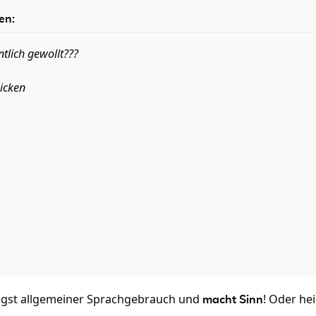
en:
ntlich gewollt???
hicken
ängst allgemeiner Sprachgebrauch und
! Oder he
macht Sinn