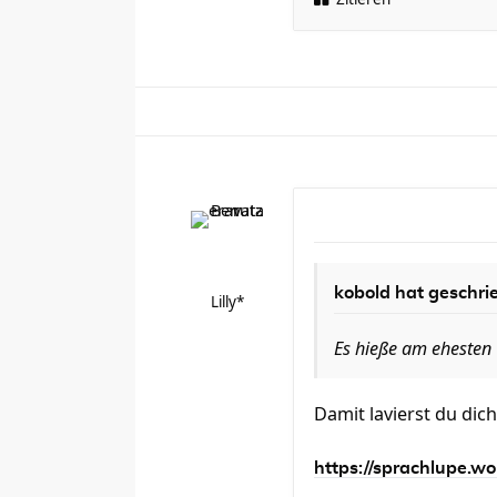
kobold hat geschri
Lilly*
Es hieße am ehesten "E
Damit lavierst du dic
https://sprachlupe.wo