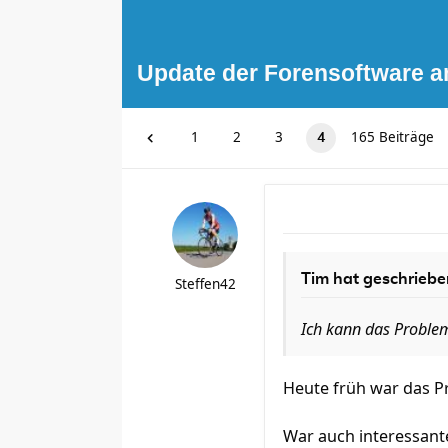
Update der Forensoftware a
1
2
3
165 Beiträge
4
Tim hat geschriebe
Steffen42
Ich kann das Problem
Heute früh war das Pr
War auch interessante