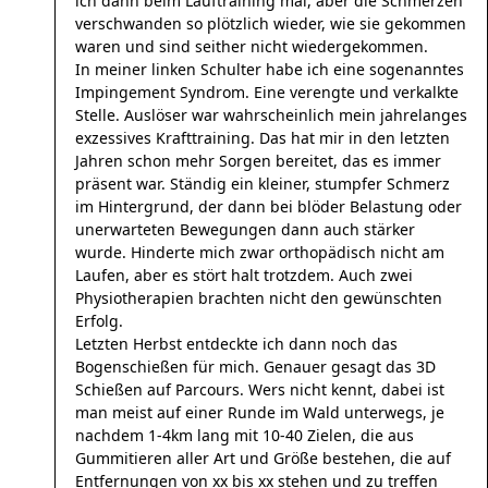
ich dann beim Lauftraining mal, aber die Schmerzen
verschwanden so plötzlich wieder, wie sie gekommen
waren und sind seither nicht wiedergekommen.
In meiner linken Schulter habe ich eine sogenanntes
Impingement Syndrom. Eine verengte und verkalkte
Stelle. Auslöser war wahrscheinlich mein jahrelanges
exzessives Krafttraining. Das hat mir in den letzten
Jahren schon mehr Sorgen bereitet, das es immer
präsent war. Ständig ein kleiner, stumpfer Schmerz
im Hintergrund, der dann bei blöder Belastung oder
unerwarteten Bewegungen dann auch stärker
wurde. Hinderte mich zwar orthopädisch nicht am
Laufen, aber es stört halt trotzdem. Auch zwei
Physiotherapien brachten nicht den gewünschten
Erfolg.
Letzten Herbst entdeckte ich dann noch das
Bogenschießen für mich. Genauer gesagt das 3D
Schießen auf Parcours. Wers nicht kennt, dabei ist
man meist auf einer Runde im Wald unterwegs, je
nachdem 1-4km lang mit 10-40 Zielen, die aus
Gummitieren aller Art und Größe bestehen, die auf
Entfernungen von xx bis xx stehen und zu treffen