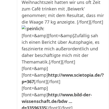
Weihnachtszeit hatten wir uns oft Zeit
zum Café trinken mit ‚Beiwerk‘
genommen; mit dem Resultat, dass mir
die Waage 77 kg anzeigte. [/font][/font]
[font=&amp][font=&amp]Zufällig sah
ich einen Bericht über Autophagie, es
faszinierte mich außerordentlich und
daher beschäftigte mich mit der
Themamatik.[/font][/font]
[font=&amp]
[font=&amp]
http://www.scietopia.de/?
p=367
[/font][/font]
[font=&amp]
[font=&amp]
http://www.bild-der-
wissenschaft.de/bdw ...
d=33596335
[/font][/font]