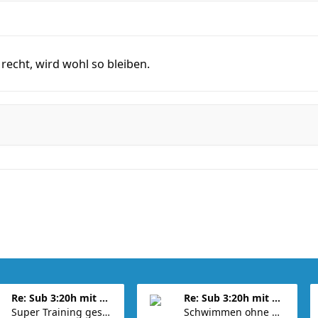
 recht, wird wohl so bleiben.
Re: Sub 3:20h mit 3-4 mal Training die Woche machb
Re: Sub 3:20h mit 3-4 mal Training die Woche machb
Super Training gestern Antracis Wollte schon mal v
Schwimmen ohne Neo ist zäh. Heute 2553m in 67 Minu