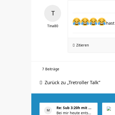
hast
Tina80
Zitieren
7 Beiträge
Zurück zu „Tretroller Talk“
Re: Sub 3:20h mit 3-4 mal Training die Woche machb
Bei mir heute entspannt 10km very easy @5:20