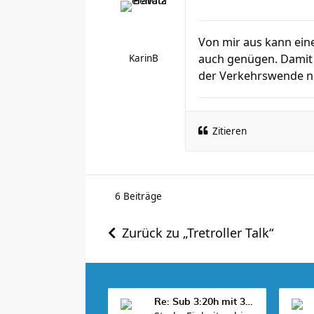
Von mir aus kann ein
auch genügen. Damit k
KarinB
der Verkehrswende nic
Zitieren
6 Beiträge
Zurück zu „Tretroller Talk“
Re: Sub 3:20h mit 3-4 mal Training die Woche machb