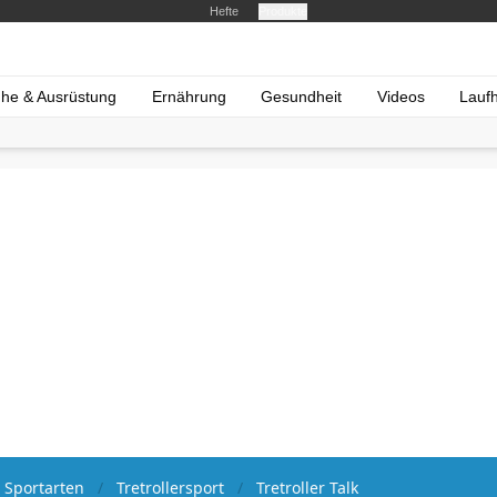
Hefte
Produkte
he & Ausrüstung
Ernährung
Gesundheit
Videos
Lauf
 Sportarten
Tretrollersport
Tretroller Talk