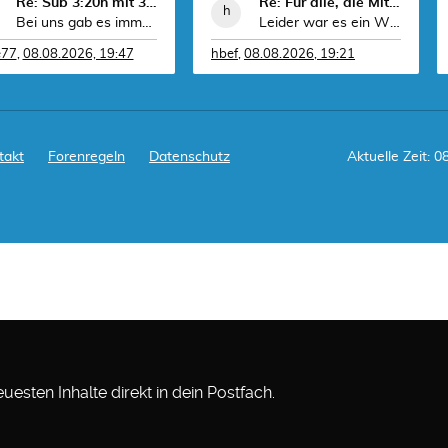
Re: Sub 3:20h mit 3-4 mal Training die Woche machb
Re: Für alle, die Mittelstrecke laufen (aber auch
Bei uns gab es immer zwei Lager. Das eine hat ge
Leider war es ein WK zum Vergessen, das schlechtes
e77
,
08.08.2026, 19:47
hbef
,
08.08.2026, 19:21
takt
Forenregeln
Datenschutz
Aktuelle Zeit: 0
esten Inhalte direkt in dein Postfach.