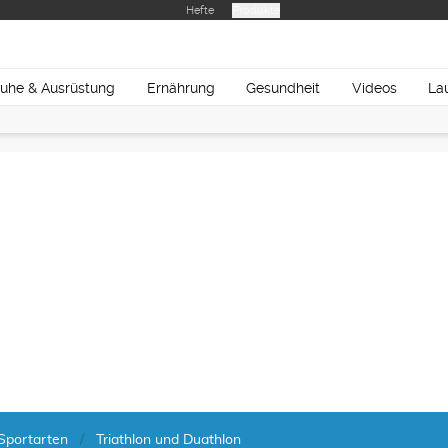
Hefte
Produkte
uhe & Ausrüstung
Ernährung
Gesundheit
Videos
La
Sportarten
Triathlon und Duathlon