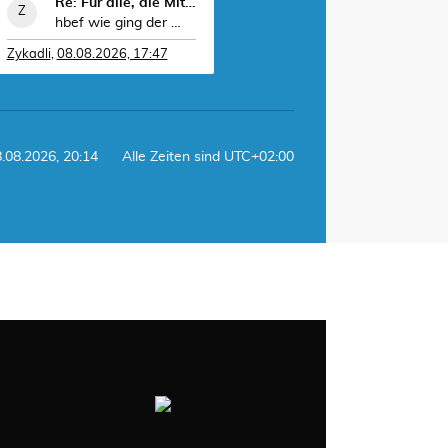
Re: Für alle, die Mittelstrecke laufen (aber auch
hbef wie ging der WK?
Zykadli
,
08.08.2026, 17:47
8.08.2026, 20:14
Alle Zeiten sind
UTC+02:00