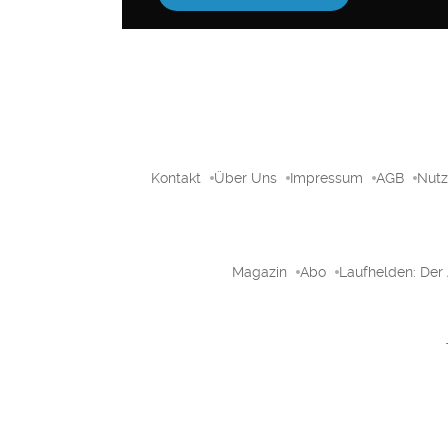
Kontakt
Über Uns
Impressum
AGB
Nut
Magazin
Abo
Laufhelden: Der