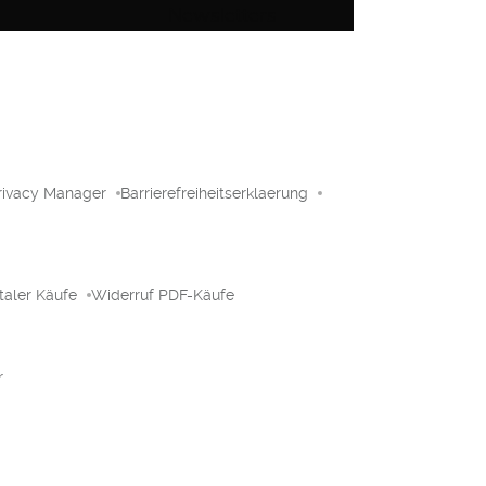
rivacy Manager
Barrierefreiheitserklaerung
taler Käufe
Widerruf PDF-Käufe
r