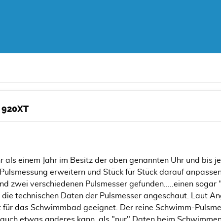
 920XT
r als einem Jahr im Besitz der oben genannten Uhr und bis jetz
 Pulsmessung erweitern und Stück für Stück darauf anpasse
und zwei verschiedenen Pulsmesser gefunden.....einen sogar "
 die technischen Daten der Pulsmesser angeschaut. Laut An
ht für das Schwimmbad geeignet. Der reine Schwimm-Pulsmes
er auch etwas anderes kann, als "nur" Daten beim Schwimme