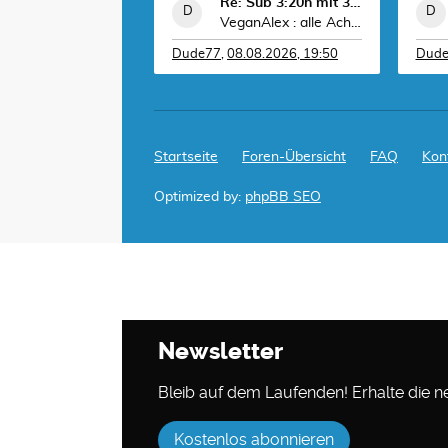
Re: Sub 3:20h mit 3-4 mal Training die Woche machb
VeganAlex : alle Achtung. Stabile Leistung!!!
Dude77
,
08.08.2026, 19:50
Dud
Startseite
Foren-Übersicht
FAQ
Kon
Optimized by:
phpBB SEO
Newsletter
Bleib auf dem Laufenden! Erhalte die neu
Kostenlos abonnieren