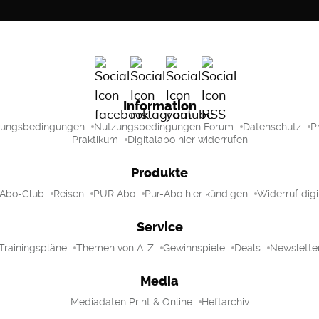
Information
zungsbedingungen
Nutzungsbedingungen Forum
Datenschutz
P
Praktikum
Digitalabo hier widerrufen
Produkte
 Abo-Club
Reisen
PUR Abo
Pur-Abo hier kündigen
Widerruf digi
Service
Trainingspläne
Themen von A-Z
Gewinnspiele
Deals
Newslette
Media
Mediadaten Print & Online
Heftarchiv