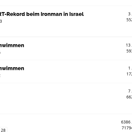
RT-Rekord beim Ironman in Israel
3
55
13
Schwimmen
13
59
6
Schwimmen
1
17
2
7
66
6386
717
128