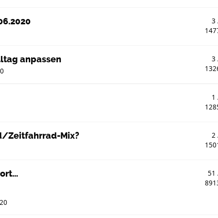
06.2020
3
147
lltag anpassen
3
132
00
1
128
/Zeitfahrrad-Mix?
2
150
t...
51
891
:20