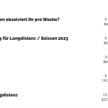
ten absolviert Ihr pro Woche?
0
30
7
g für Langdistanz / Saisson 2023
6
38
3
80
0
131
gdistanz
15
427