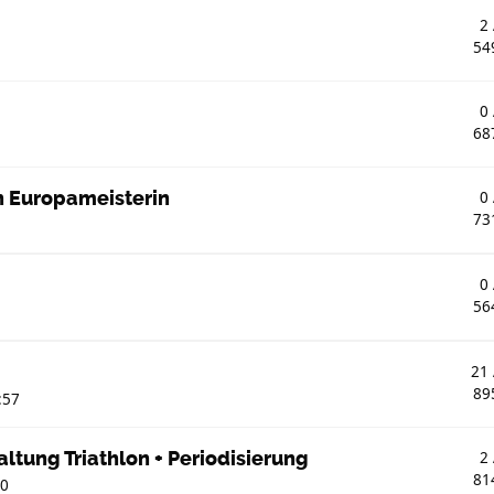
2
54
g
0
68
n Europameisterin
0
73
0
56
21
89
:57
ltung Triathlon + Periodisierung
2
81
40