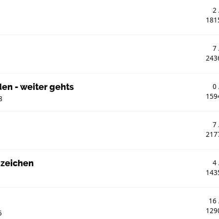
2
181
7
243
den - weiter gehts
0
159
8
7
217
zeichen
4
143
16
129
5