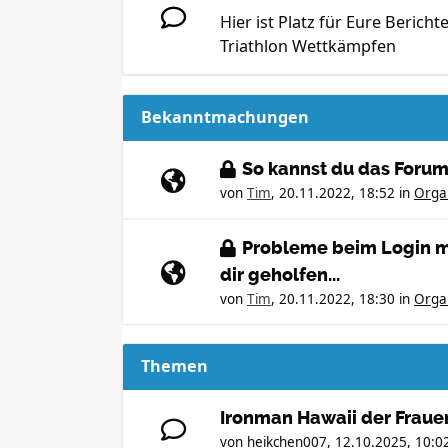
Hier ist Platz für Eure Berich
Triathlon Wettkämpfen
Bekanntmachungen
So kannst du das Forum
von
Tim
,
20.11.2022, 18:52
in
Orga
Probleme beim Login mi
dir geholfen...
von
Tim
,
20.11.2022, 18:30
in
Orga
Themen
Ironman Hawaii der Fraue
von
heikchen007
,
12.10.2025, 10:0