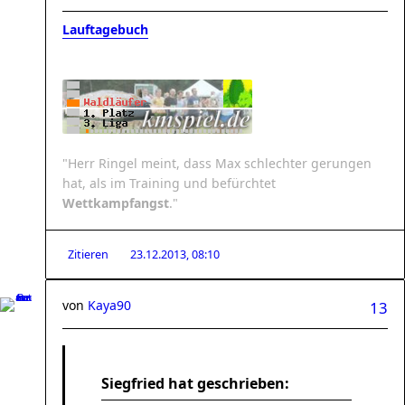
Lauftagebuch
"Herr Ringel meint, dass Max schlechter gerungen
hat, als im Training und befürchtet
Wettkampfangst
."
Zitieren
23.12.2013, 08:10
von
Kaya90
13
Siegfried hat geschrieben: