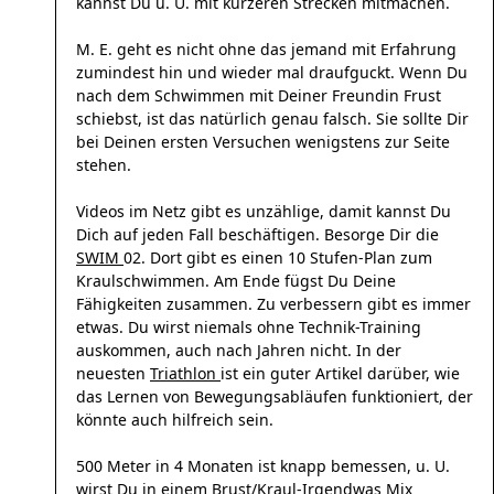
kannst Du u. U. mit kürzeren Strecken mitmachen.
M. E. geht es nicht ohne das jemand mit Erfahrung
zumindest hin und wieder mal draufguckt. Wenn Du
nach dem Schwimmen mit Deiner Freundin Frust
schiebst, ist das natürlich genau falsch. Sie sollte Dir
bei Deinen ersten Versuchen wenigstens zur Seite
stehen.
Videos im Netz gibt es unzählige, damit kannst Du
Dich auf jeden Fall beschäftigen. Besorge Dir die
SWIM
02. Dort gibt es einen 10 Stufen-Plan zum
Kraulschwimmen. Am Ende fügst Du Deine
Fähigkeiten zusammen. Zu verbessern gibt es immer
etwas. Du wirst niemals ohne Technik-Training
auskommen, auch nach Jahren nicht. In der
neuesten
Triathlon
ist ein guter Artikel darüber, wie
das Lernen von Bewegungsabläufen funktioniert, der
könnte auch hilfreich sein.
500 Meter in 4 Monaten ist knapp bemessen, u. U.
wirst Du in einem Brust/Kraul-Irgendwas Mix