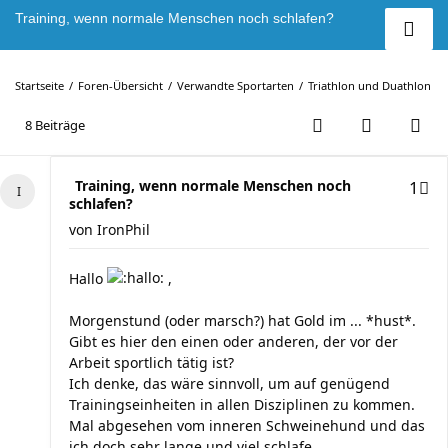
Training, wenn normale Menschen noch schlafen?
Startseite
Foren-Übersicht
Verwandte Sportarten
Triathlon und Duathlon
8 Beiträge
Training, wenn normale Menschen noch
1
schlafen?
von
IronPhil
Hallo
,
Morgenstund (oder marsch?) hat Gold im ... *hust*.
Gibt es hier den einen oder anderen, der vor der
Arbeit sportlich tätig ist?
Ich denke, das wäre sinnvoll, um auf genügend
Trainingseinheiten in allen Disziplinen zu kommen.
Mal abgesehen vom inneren Schweinehund und das
ich doch sehr lange und viel schlafe..