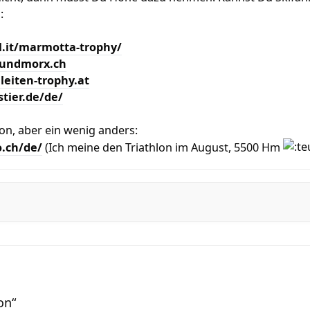
:
l.it/marmotta-trophy/
zundmorx.ch
eiten-trophy.at
tier.de/de/
lon, aber ein wenig anders:
o.ch/de/
(Ich meine den Triathlon im August, 5500 Hm
on“