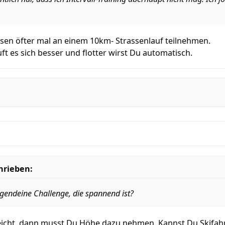
ssen öfter mal an einem 10km- Strassenlauf teilnehmen.
uft es sich besser und flotter wirst Du automatisch.
hrieben:
rgendeine Challenge, die spannend ist?
eicht, dann musst Du Höhe dazu nehmen. Kannst Du Skifah