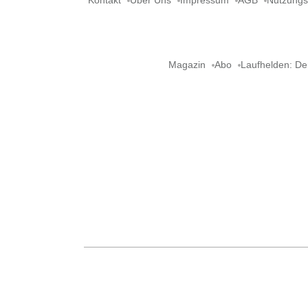
Kontakt
Über Uns
Impressum
AGB
Nutzung
Magazin
Abo
Laufhelden: De