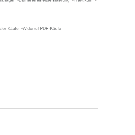
Manager
Barrierefreiheitserklaerung
Praktikum
aler Käufe
Widerruf PDF-Käufe