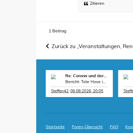
Zitieren
1 Beitrag
Zurück zu „Veranstaltungen, Re
Re: Corona und der Sport
Bericht: Tote Hose in der Grokipedia: „Das US-M
Steffen42
,
06.08.2026, 20:05
Stef
Startseite
Foren-Übersicht
FAQ
Kon