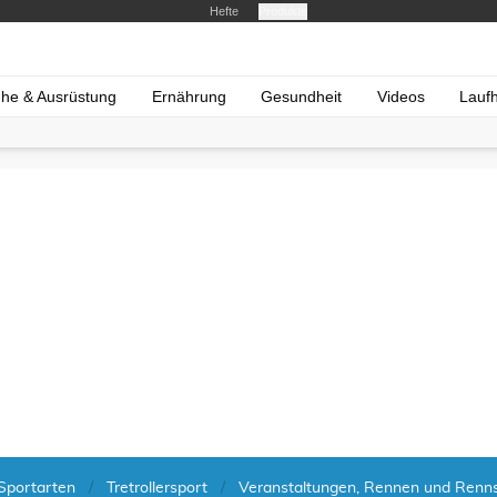
Hefte
Produkte
he & Ausrüstung
Ernährung
Gesundheit
Videos
Lauf
Sportarten
Tretrollersport
Veranstaltungen, Rennen und Renns