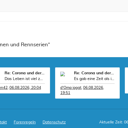
nnen und Rennserien“
Re: Corona und der Sport
Re: Corona und der Sport
Das Leben ist viel zu kurz um es mit Idioten zu
Es gab eine Zeit als ich in einer kirchlichen Gr
fen42
,
06.08.2026, 20:04
d'Oma joggt
,
06.08.2026,
19:51
takt
Forenregeln
Datenschutz
Aktuelle Zeit: 0