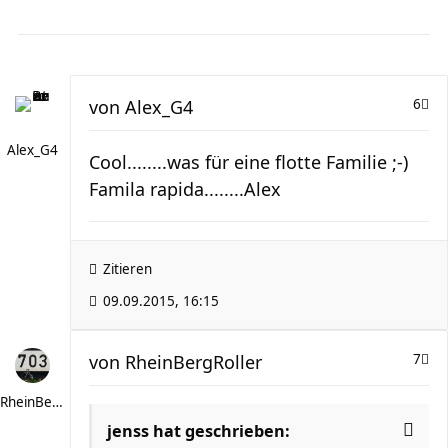
von
Alex_G4
6
Alex_G4
Cool........was für eine flotte Familie ;-)
Famila rapida........Alex
Zitieren
09.09.2015, 16:15
von
RheinBergRoller
7
RheinBergRoller
jenss hat geschrieben: