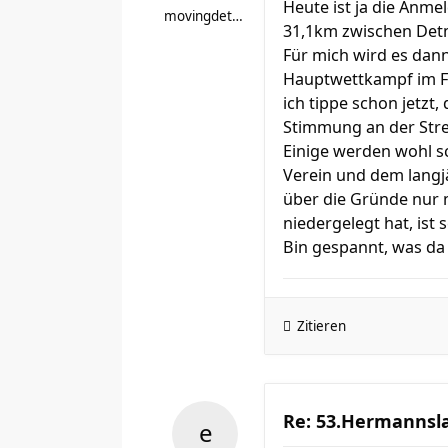
Heute ist ja die Anme
movingdet65
31,1km zwischen Detm
Für mich wird es dann
Hauptwettkampf im Fr
ich tippe schon jetzt,
Stimmung an der Stre
Einige werden wohl s
Verein und dem langjä
über die Gründe nur 
niedergelegt hat, ist 
Bin gespannt, was da
Zitieren
Re: 53.Hermannsla