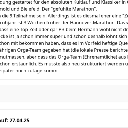
ldung gestartet für den absoluten Kultlauf und Klassiker in
old und Bielefeld. Der "gefühlte Marathon".
 die 9.Teilnahme sein. Allerdings ist es diesmal eher eine 
ühjahr ist 3 Wochen früher der Hannover-Marathon. Das w
 dass eine Top-Zeit oder gar PB beim Hermann wohl nicht drin
cke ist ja schon immer super und schon deshalb lohnt sich 
chon mit bekommen haben, dass es im Vorfeld heftige Que
hrigen Orga-Team gegeben hat (die lokale Presse berichtet
mutmassen, aber dass das Orga-Team (Ehrenamtliche) aus P
schon erstaunlich. Es musste also neu strukturiert werden u
 später noch zutage kommt.
uf: 27.04.25