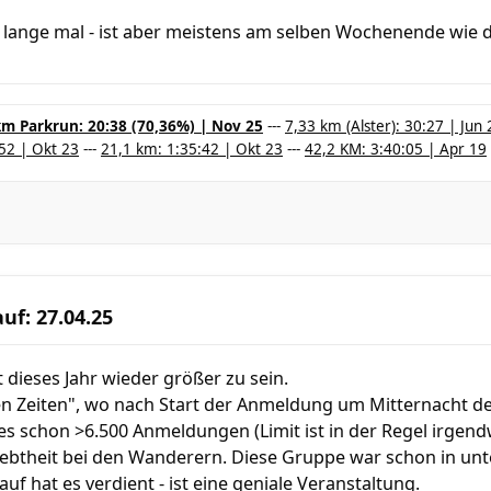
n lange mal - ist aber meistens am selben Wochenende wie 
m Parkrun: 20:38 (70,36%) | Nov 25
---
7,33 km (Alster): 30:27 | Jun 
52 | Okt 23
---
21,1 km: 1:35:42 | Okt 23
---
42,2 KM: 3:40:05 | Apr 19
uf: 27.04.25
 dieses Jahr wieder größer zu sein.
ten Zeiten", wo nach Start der Anmeldung um Mitternacht d
 es schon >6.500 Anmeldungen (Limit ist in der Regel irgend
ebtheit bei den Wanderern. Diese Gruppe war schon in unt
auf hat es verdient - ist eine geniale Veranstaltung.