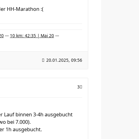
der HH-Marathon :(
20
---
10 km: 42:35 | Mai 20
---
20.01.2025, 09:56
3
er Lauf binnen 3-4h ausgebucht
wo bei 7.000).
er 1h ausgebucht.