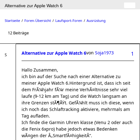
Alternative zur Apple Watch 6
Startseite
Foren-Übersicht
Laufsport-Foren
Ausrüstung
12 Beiträge
von
Soja1973
Alternative zur Apple Watch 6
1
Hallo Zusammen,
ich bin auf der Suche nach einer Alternative zu
meiner Apple Watch 6.Hintergrund ist, dass ich seit
dem FrÃ¼hjahr fÃ¼r meine VerhÃ¤ltnisse sehr viel
laufe (9-12 km am Tag) und die Watch langsam an
ihre Grenzen stÃ¶ÃŸt. GefÃ¼hlt muss ich diese, wenn
ich noch das Schlaftracking aktiviere, mehrmals am
Tag aufladen.
Ich finde die Garmin Uhren klasse (Venu 2 oder auch
die Fenix 6xpro) habe jedoch etwas Bedenken
wÃ¤gen der Â„SmartfÃ¤higkeitÂ“.