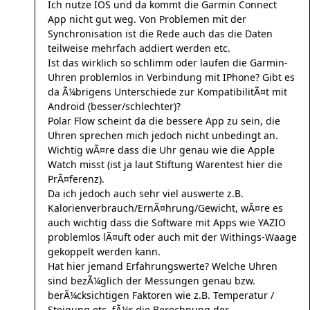
Ich nutze IOS und da kommt die Garmin Connect
App nicht gut weg. Von Problemen mit der
Synchronisation ist die Rede auch das die Daten
teilweise mehrfach addiert werden etc.
Ist das wirklich so schlimm oder laufen die Garmin-
Uhren problemlos in Verbindung mit IPhone? Gibt es
da Ã¼brigens Unterschiede zur KompatibilitÃ¤t mit
Android (besser/schlechter)?
Polar Flow scheint da die bessere App zu sein, die
Uhren sprechen mich jedoch nicht unbedingt an.
Wichtig wÃ¤re dass die Uhr genau wie die Apple
Watch misst (ist ja laut Stiftung Warentest hier die
PrÃ¤ferenz).
Da ich jedoch auch sehr viel auswerte z.B.
Kalorienverbrauch/ErnÃ¤hrung/Gewicht, wÃ¤re es
auch wichtig dass die Software mit Apps wie YAZIO
problemlos lÃ¤uft oder auch mit der Withings-Waage
gekoppelt werden kann.
Hat hier jemand Erfahrungswerte? Welche Uhren
sind bezÃ¼glich der Messungen genau bzw.
berÃ¼cksichtigen Faktoren wie z.B. Temperatur /
Steigung etc. fÃ¼r die Berechnung der