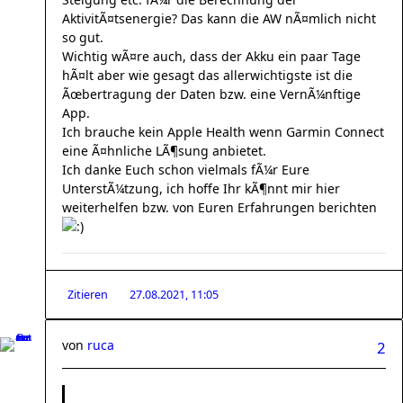
AktivitÃ¤tsenergie? Das kann die AW nÃ¤mlich nicht
so gut.
Wichtig wÃ¤re auch, dass der Akku ein paar Tage
hÃ¤lt aber wie gesagt das allerwichtigste ist die
Ãœbertragung der Daten bzw. eine VernÃ¼nftige
App.
Ich brauche kein Apple Health wenn Garmin Connect
eine Ã¤hnliche LÃ¶sung anbietet.
Ich danke Euch schon vielmals fÃ¼r Eure
UnterstÃ¼tzung, ich hoffe Ihr kÃ¶nnt mir hier
weiterhelfen bzw. von Euren Erfahrungen berichten
Zitieren
27.08.2021, 11:05
von
ruca
2