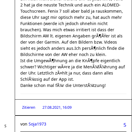
2 hat ja die neuste Technik und auch ein ALOMED-
Touchscreen. Fenix 7 soll aber bald ja rauskommen,
diese Uhr sagt mir optisch mehr zu, hat auch mehr
Funktionen (werde ich jedoch ohnehin nicht
brauchen). Was mich etwas irritiert ist dass der
Bildschirm AW lt. eigenen Angaben grÃ¶ÃŸer ist als
der von der Garmin. Auf den Bildern bzw. Videos
sieht es jedoch anders aus.Ich persÃ¶nlich finde die
Bildschirme von der AW eher noch zu klein.
Ist die UmgewÃ¶hnung an die KnÃ¶pfe eigentlich
schwer? Wichtiger wÃ¤re ja die MenÃ¼fÃ¼hrung auf
der Uhr. Letztlich zÃ¤hlt ja nur, dass dann alles
SchlÃ¼ssig auf der App ist.
Danke schon mal fÃ¼r die UnterstÃ¼tzung!
Zitieren
27.08.2021, 16:09
von
Soja1973
5