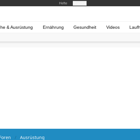
Hefte
Produkte
he & Ausrüstung
Ernährung
Gesundheit
Videos
Lauf
Foren
Ausrüstung