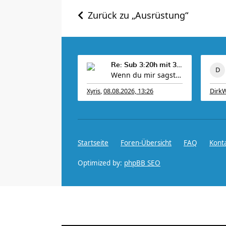
Zurück zu „Ausrüstung“
Re: Sub 3:20h mit 3-4 mal Training die Woche machb
Wenn du mir sagst wo aus welchen Plan du die her
Xyris
,
08.08.2026, 13:26
Dirk
Startseite
Foren-Übersicht
FAQ
Kont
Optimized by:
phpBB SEO