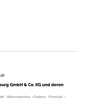
aft
mburg GmbH & Co. KG und deren
lth
Motorradonline
Outdoor
Promobil