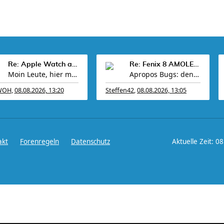
Re: Apple Watch als Sportuhr Sammelthread
Re: Fenix 8 AMOLED / Fenix 8 SOLAR / Fenix E
Moin Leute, hier mal wieder ein kurzes Feedback vo
Apropos Bugs: den Bug, dass die F8 keine Tracks me
WOH
,
08.08.2026, 13:20
Steffen42
,
08.08.2026, 13:05
akt
Forenregeln
Datenschutz
Aktuelle Zeit: 0