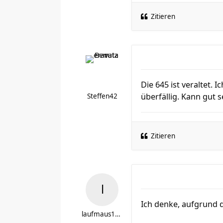
Zitieren
Die 645 ist veraltet.
überfällig. Kann gut s
Steffen42
Zitieren
Ich denke, aufgrund d
laufmaus1608