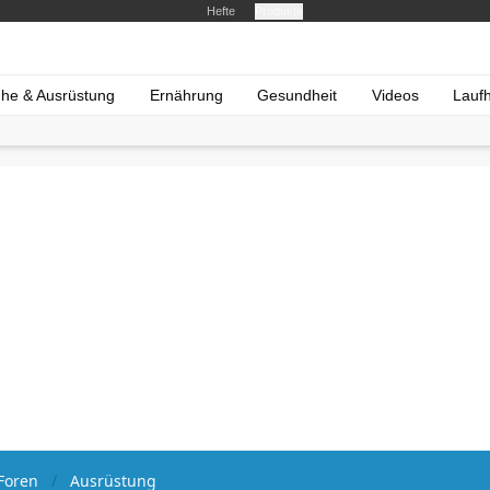
Hefte
Produkte
he & Ausrüstung
Ernährung
Gesundheit
Videos
Lauf
Foren
Ausrüstung