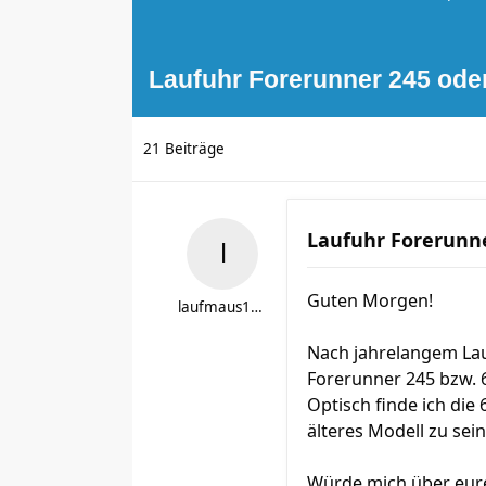
Laufuhr Forerunner 245 ode
21 Beiträge
Laufuhr Forerunne
Guten Morgen!
laufmaus1608
Nach jahrelangem Lau
Forerunner 245 bzw. 
Optisch finde ich die
älteres Modell zu sein
Würde mich über eure