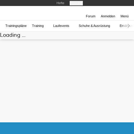
Hefte
Produkte
Forum
Anmelden
Menü
Trainingspläne
Training
Laufevents
Schuhe & Ausrüstung
Ernährun
Loading ...