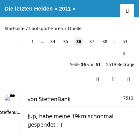
Die letzten Helden » 2011 «
Startseite
Laufsport-Foren
Duelle
1
…
34
35
36
37
38
…
51
Seite
36
von
51
2519 Beiträge
von
SteffenBank
1751
SteffenBank
Jup, habe meine 19km schonmal
gespendet :-)