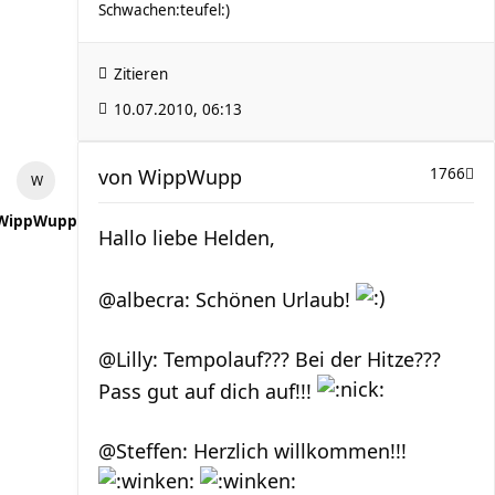
Schwachen:teufel:)
Zitieren
10.07.2010, 06:13
von
WippWupp
1766
WippWupp
Hallo liebe Helden,
@albecra: Schönen Urlaub!
@Lilly: Tempolauf??? Bei der Hitze???
Pass gut auf dich auf!!!
@Steffen: Herzlich willkommen!!!